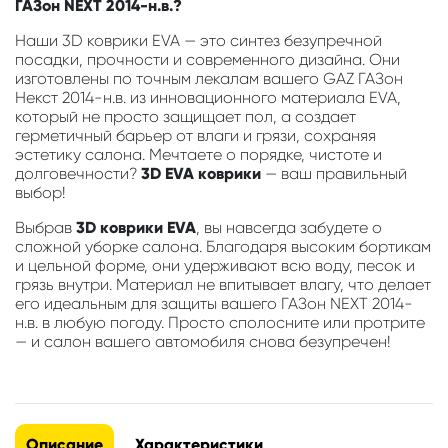
ГАЗон NEXT 2014-н.в.?
Наши 3D коврики EVA — это синтез безупречной
посадки, прочности и современного дизайна. Они
изготовлены по точным лекалам вашего GAZ ГАЗон
Некст 2014-н.в. из инновационного материала EVA,
который не просто защищает пол, а создает
герметичный барьер от влаги и грязи, сохраняя
эстетику салона. Мечтаете о порядке, чистоте и
долговечности?
3D EVA коврики
— ваш правильный
выбор!
Выбрав
3D коврики EVA
, вы навсегда забудете о
сложной уборке салона. Благодаря высоким бортикам
и цельной форме, они удерживают всю воду, песок и
грязь внутри. Материал не впитывает влагу, что делает
его идеальным для защиты вашего ГАЗон NEXT 2014-
н.в. в любую погоду. Просто сполосните или протрите
— и салон вашего автомобиля снова безупречен!
Описание
Характеристики