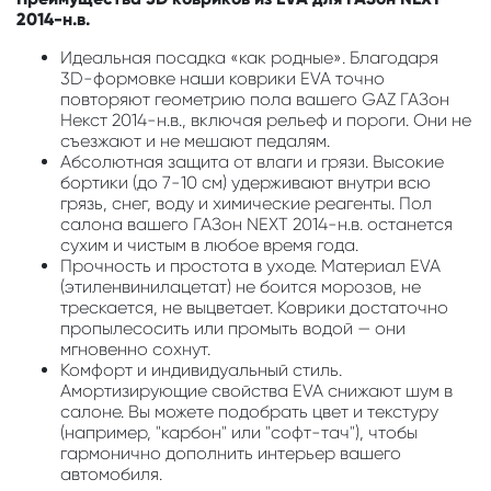
2014-н.в.
Идеальная посадка «как родные». Благодаря
3D-формовке наши коврики EVA точно
повторяют геометрию пола вашего GAZ ГАЗон
Некст 2014-н.в., включая рельеф и пороги. Они не
съезжают и не мешают педалям.
Абсолютная защита от влаги и грязи. Высокие
бортики (до 7-10 см) удерживают внутри всю
грязь, снег, воду и химические реагенты. Пол
салона вашего ГАЗон NEXT 2014-н.в. останется
сухим и чистым в любое время года.
Прочность и простота в уходе. Материал EVA
(этиленвинилацетат) не боится морозов, не
трескается, не выцветает. Коврики достаточно
пропылесосить или промыть водой — они
мгновенно сохнут.
Комфорт и индивидуальный стиль.
Амортизирующие свойства EVA снижают шум в
салоне. Вы можете подобрать цвет и текстуру
(например, "карбон" или "софт-тач"), чтобы
гармонично дополнить интерьер вашего
автомобиля.