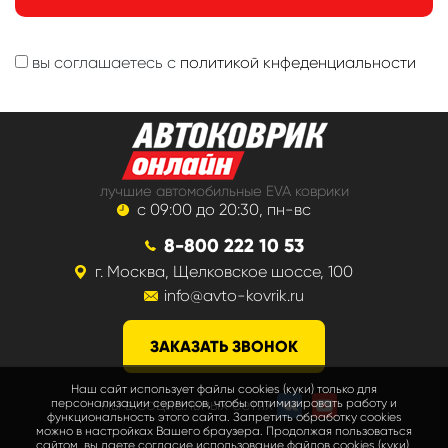
вы соглашаетесь с
политикой кнфеденциальности
лучшие автомобильные EVA коврики
с 09:00 до 20:30, пн-вс
8-800 222 10 53
г. Москва, Щелковское шоссе, 100
info@avto-kovrik.ru
ЗАКАЗАТЬ ЗВОНОК
Наш сайт использует файлы cookies (куки) только для
мы в социальных сетях
персонализации сервисов, чтобы оптимизировать работу и
функциональность этого сайта. Запретить обработку cookies
можно в настройках Вашего браузера. Продолжая пользоваться
сайтом, вы даете согласие использование файлов cookies (куки).