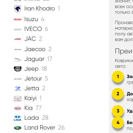
значит,
всех ос
Iran Khodro
1
только 
Isuzu
4
Произво
материа
IVECO
6
полу ав
JAC
2
вам дол
Jaecoo
2
Преи
Jaguar
17
Коврики
авто:
Jeep
18
За
Jetour
5
гр
Jetta
2
До
Kaiyi
1
ха
Kia
77
Уд
Lada
28
Бе
Land Rover
26
по