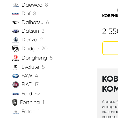
Daewoo
8
Daf
8
КОВРИК
Daihatsu
6
2 5
Datsun
2
Denza
2
Dodge
20
DongFeng
5
Evolute
5
FAW
4
КОВ
FIAT
17
КОМ
Ford
62
Автомоб
Forthing
1
интерне
Foton
1
включая
вашего 