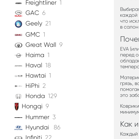
Freightliner
1
Выбирая
GAC
6
каждой 
что иск
Geely
21
в салон
GMC
1
Поче
Great Wall
9
EVA (ил
Haima
1
перед о
обладаю
Haval
18
темпера
Hawtai
1
Материа
грязь, 
HiPhi
2
помогаю
это заб
Honda
129
Hongqi
9
Коврики
минимум
Hummer
3
Как 
Hyundai
86
Каждый 
Infiniti
22