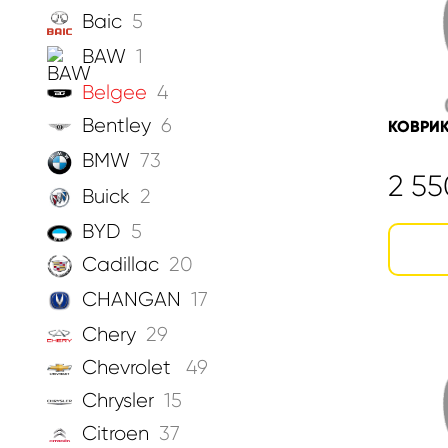
Baic
5
BAW
1
Belgee
4
Bentley
6
КОВРИК
BMW
73
2 5
Buick
2
BYD
5
Cadillac
20
CHANGAN
17
Chery
29
Chevrolet
49
Chrysler
15
Citroen
37