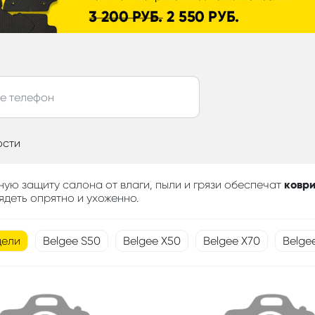
ости
ную защиту салона от влаги, пыли и грязи обеспечат
коври
ядеть опрятно и ухоженно.
дели
Belgee S50
Belgee X50
Belgee X70
Belge