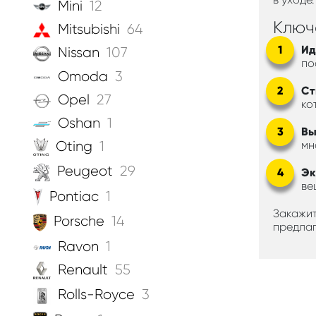
Mini
12
Ключ
Mitsubishi
64
Ид
Nissan
107
по
Omoda
3
Ст
Opel
27
ко
Oshan
1
Вы
Oting
1
мн
Peugeot
29
Эк
ве
Pontiac
1
Закажит
Porsche
14
предлаг
Ravon
1
Renault
55
Rolls-Royce
3