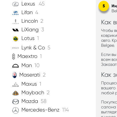
Lexus
45
Ин
Be
Lifan
4
Lincoln
2
Как в
LiXiang
3
Чтобы в
коврики
Lotus
1
авто. К
Belgee.
Lynk & Co
5
Если вы
Maextro
1
всем во
Заказат
Man
10
Как з
Maserati
2
Процесс
Maxus
1
вашего 
Maybach
2
любой р
Mazda
58
Покупка
салона 
Mercedes-Benz
114
выглядя
в уходе.