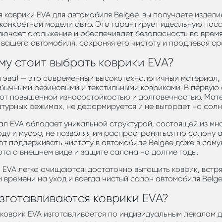
 коврики EVA для автомобиля Belgee, вы получаете издели
конкретной модели авто. Это гарантирует идеальную поса
лючает скольжение и обеспечивает безопасность во время
 вашего автомобиля, сохраняя его чистоту и продлевая с
му стоит выбрать коврики EVA?
и эва) — это современный высокотехнологичный материал
бычными резиновыми и текстильными ковриками. В первую 
т повышенной износостойкостью и долговечностью. Матер
турных режимах, не деформируется и не выгорает на солн
л EVA обладает уникальной структурой, состоящей из мн
воду и мусор, не позволяя им распространяться по салону 
т поддерживать чистоту в автомобиле Belgee даже в саму
ота о внешнем виде и защите салона на долгие годы.
 EVA легко очищаются: достаточно вытащить коврик, встрях
 времени на уход и всегда чистый салон автомобиля Belge
изготавливаются коврики EVA?
коврик EVA изготавливается по индивидуальным лекалам д