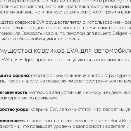
 что коврики идеально соответствуют форме и размеру по
обенностей салона, включая крепления, выступы и формы.
эстетичный вид, но и полную защиту салона от грязи и влаг
дство ковриков EVA осуществляется с использованием со
лов. Лекала создаются с точностью до миллиметра, что п
томобиля. Заказать коврик по лекалам для вашего Belgee 
гие годы без необходимости замены.
мущества ковриков EVA для автомобил
 EVA для Belgee предлагают ряд уникальных преимуществ
щита салона
: благодаря уникальной ячеистой структуре 
язь, песок и влагу, не позволяя им распространяться по вс
лговечность
: материал эва устойчив к износу и выдержив
рактеристик со временем.
обство ухода
: коврики EVA легко чистятся, что делает их
зопасность
: точное соответствие лекалам автомобиля Belg
д ногами, что повышает уровень безопасности водителя и