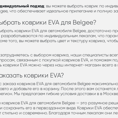
дивидуальный подход
: вы можете выбрать коврик по инди
lgee, что обеспечивает идеальное прилегание и полную за
ыбрать коврики EVA для Belgee?
ыбрать коврики EVA для автомобиля Belgee, достаточно пр
 разрабатываются по индивидуальным лекалам, что гаран
роме того, вы можете выбрать цвет и текстуру коврика, чт
 затрудняетесь с выбором коврика, наши специалисты все
просам, связанным с покупкой ковриков EVA, и поможем по
ь коврики EVA можно через наш интернет-магазин всего в 
аказать коврики EVA?
 заказа ковриков EVA для автомобиля Belgee максимально
авто и добавьте его в корзину. После этого вам останется
егион. Мы предлагаем гибкие условия доставки в в Москве
 ковриков EVA для автомобиля Belgee — это разумное реше
и сохранить его в первозданном виде. Коврики EVA обесп
т стильно и современно. Благодаря точным лекалам они л