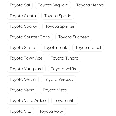
Toyota Sai
Toyota Sequoia
Toyota Sienna
Toyota Sienta
Toyota Spade
Toyota Sparky
Toyota Sprinter
Toyota Sprinter Carib
Toyota Succeed
Toyota Supra
Toyota Tank
Toyota Tercel
Toyota Town Ace
Toyota Tundra
Toyota Vanguard
Toyota Vellfire
Toyota Venza
Toyota Verossa
Toyota Verso
Toyota Vista
Toyota Vista Ardeo
Toyota Vits
Toyota Vitz
Toyota Voxy