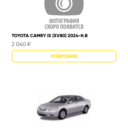
TOYOTA CAMRY IX (XV80) 2024-Н.В
2 040
₽