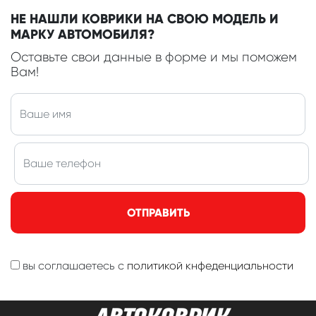
НЕ НАШЛИ КОВРИКИ НА СВОЮ МОДЕЛЬ И
МАРКУ АВТОМОБИЛЯ?
Оставьте свои данные в форме и мы поможем
Вам!
ОТПРАВИТЬ
вы соглашаетесь с
политикой кнфеденциальности