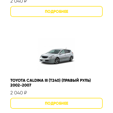
2 040
₽
TOYOTA CALDINA III (T240) (ПРАВЫЙ РУЛЬ)
2002-2007
2 040
₽