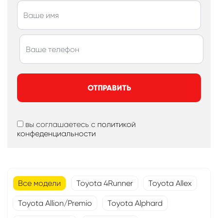
ОТПРАВИТЬ
вы соглашаетесь с
политикой
конфеденциальности
Все модели
Toyota 4Runner
Toyota Allex
Toyota Allion/Premio
Toyota Alphard