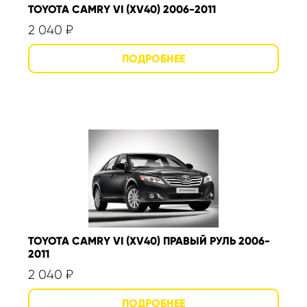
TOYOTA CAMRY VI (XV40) 2006-2011
2 040
₽
TOYOTA CAMRY VI (XV40) ПРАВЫЙ РУЛЬ 2006-
2011
2 040
₽