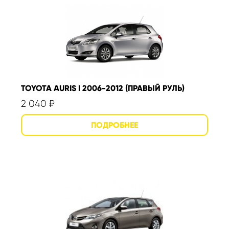
TOYOTA AURIS I 2006-2012 (ПРАВЫЙ РУЛЬ)
2 040
₽