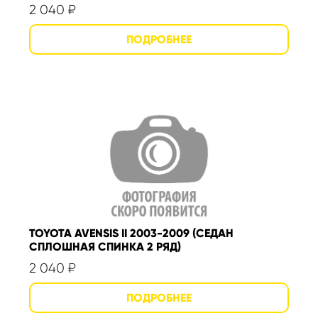
2 040
₽
TOYOTA AVENSIS II 2003-2009 (СЕДАН
СПЛОШНАЯ СПИНКА 2 РЯД)
2 040
₽