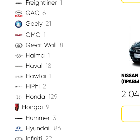
Freightliner
1
GAC
6
Geely
21
GMC
1
Great Wall
8
Haima
1
Haval
18
Hawtai
1
NISSAN 
(ПРАВЫ
HiPhi
2
2 0
Honda
129
Hongqi
9
Hummer
3
Hyundai
86
Infiniti
22