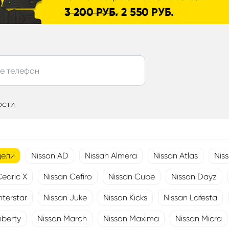
ости
дели
Nissan AD
Nissan Almera
Nissan Atlas
Nis
Cedric X
Nissan Cefiro
Nissan Cube
Nissan Dayz
nterstar
Nissan Juke
Nissan Kicks
Nissan Lafesta
iberty
Nissan March
Nissan Maxima
Nissan Micra