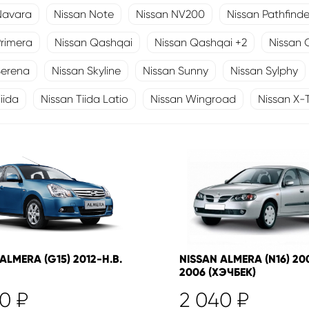
Navara
Nissan Note
Nissan NV200
Nissan Pathfinde
Primera
Nissan Qashqai
Nissan Qashqai +2
Nissan 
Serena
Nissan Skyline
Nissan Sunny
Nissan Sylphy
iida
Nissan Tiida Latio
Nissan Wingroad
Nissan X-
ALMERA (G15) 2012-Н.В.
NISSAN ALMERA (N16) 20
2006 (ХЭЧБЕК)
40
₽
2 040
₽