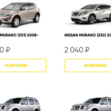
 MURANO (Z51) 2008-
NISSAN MURANO (Z52) 20
40
₽
2 040
₽