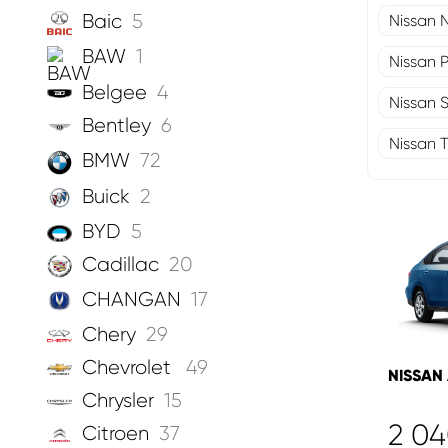
Baic
5
Nissan 
BAW
1
Nissan 
Belgee
4
Nissan 
Bentley
6
Nissan T
BMW
72
Buick
2
BYD
5
Cadillac
20
CHANGAN
17
Chery
29
Chevrolet
49
NISSAN 
Chrysler
15
2 0
Citroen
37