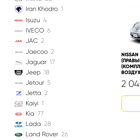
Iran Khodro
1
Isuzu
4
IVECO
6
JAC
2
Jaecoo
2
NISSAN L
(ПРАВЫ
Jaguar
17
(КОМПЛ
Jeep
18
ВОЗДУ
2 0
Jetour
5
Jetta
2
Kaiyi
1
Kia
77
Lada
28
Land Rover
26