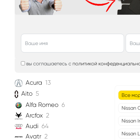
вы соглашаетесь с
политикой конфеденциальн
Acura
13
Aito
5
Все мо
Alfa Romeo
6
Nissan 
Arcfox
2
Nissan I
Audi
64
Nissan L
Avatr
2