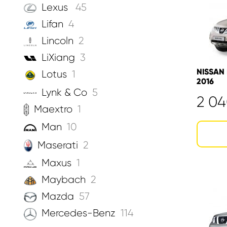
Lexus
45
Lifan
4
Lincoln
2
LiXiang
3
NISSAN
Lotus
1
2016
Lynk & Co
5
2 0
Maextro
1
Man
10
Maserati
2
Maxus
1
Maybach
2
Mazda
57
Mercedes-Benz
114