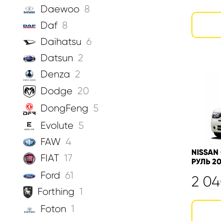
Daewoo
8
Daf
8
Daihatsu
6
Datsun
2
Denza
2
Dodge
20
DongFeng
5
Evolute
5
FAW
4
NISSAN 
FIAT
17
РУЛЬ 20
Ford
61
2 0
Forthing
1
Foton
1