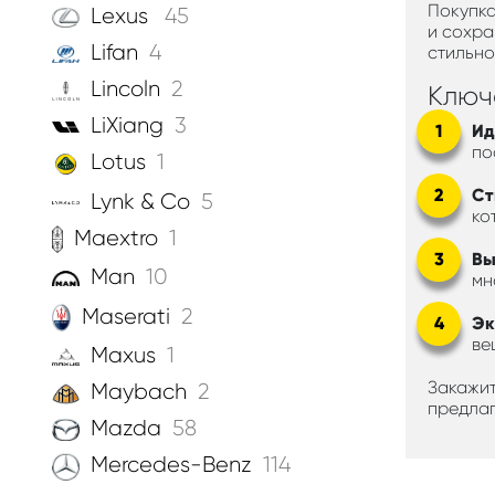
Покупка
Lexus
45
и сохра
Lifan
4
стильно
Lincoln
2
Ключ
LiXiang
3
Ид
по
Lotus
1
Ст
Lynk & Co
5
ко
Maextro
1
Вы
Man
10
мн
Maserati
2
Эк
ве
Maxus
1
Закажит
Maybach
2
предлаг
Mazda
58
Mercedes-Benz
114