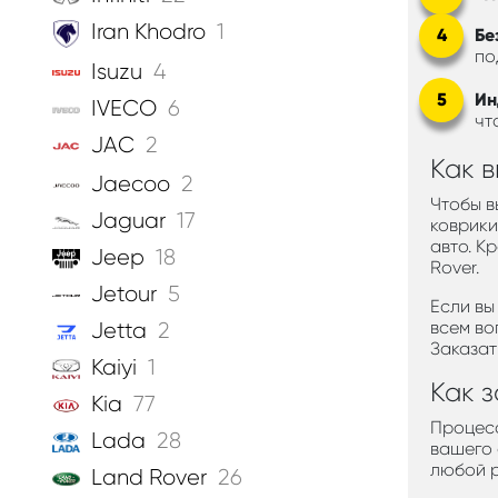
Iran Khodro
1
Бе
по
Isuzu
4
Ин
IVECO
6
чт
JAC
2
Как в
Jaecoo
2
Чтобы в
Jaguar
17
коврики
авто. К
Jeep
18
Rover.
Jetour
5
Если вы
всем во
Jetta
2
Заказат
Kaiyi
1
Как з
Kia
77
Процесс
Lada
28
вашего 
любой р
Land Rover
26