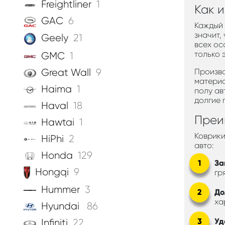
Freightliner
1
Как 
GAC
6
Каждый 
значит,
Geely
21
всех ос
только 
GMC
1
Great Wall
9
Произво
материа
Haima
1
полу ав
долгие 
Haval
18
Преи
Hawtai
1
Коврики
HiPhi
2
авто:
Honda
129
За
Hongqi
9
гр
Hummer
3
До
ха
Hyundai
86
Уд
Infiniti
22