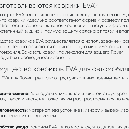
изготавливаются коврики EVA?
коврик EVA изготавливается по индивидуальным лекалам д
 что коврики идеально соответствуют форме и размеру по
обенностей салона, включая крепления, выступы и формы.
эстетичный вид, но и полную защиту салона от грязи и влаг
дство ковриков EVA осуществляется с использованием со
лов. Лекала создаются с точностью до миллиметра, что п
томобиля. Заказать коврик по лекалам для вашего Rover —
годы без необходимости замены.
мущества ковриков EVA для автомобил
 EVA для Rover предлагают ряд уникальных преимуществ,
щита салона
: благодаря уникальной ячеистой структуре 
язь, песок и влагу, не позволяя им распространяться по вс
лговечность
: материал эва устойчив к износу и выдержив
рактеристик со временем.
обство ухода
: коврики EVA легко чистятся, что делает их