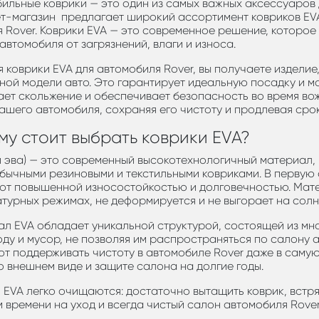
ильные коврики — это один из самых важных аксессуаров 
т-магазин предлагает широкий ассортимент ковриков EVA
 Rover. Коврики EVA — это современное решение, которо
автомобиля от загрязнений, влаги и износа.
 коврики EVA для автомобиля Rover, вы получаете изделие
ной модели авто. Это гарантирует идеальную посадку и м
ет скольжение и обеспечивает безопасность во время вож
ашего автомобиля, сохраняя его чистоту и продлевая сро
му стоит выбрать коврики EVA?
и эва) — это современный высокотехнологичный материал
бычными резиновыми и текстильными ковриками. В первую 
т повышенной износостойкостью и долговечностью. Матер
турных режимах, не деформируется и не выгорает на солн
л EVA обладает уникальной структурой, состоящей из мн
воду и мусор, не позволяя им распространяться по салону 
т поддерживать чистоту в автомобиле Rover даже в самую 
о внешнем виде и защите салона на долгие годы.
 EVA легко очищаются: достаточно вытащить коврик, встрях
 времени на уход и всегда чистый салон автомобиля Rover