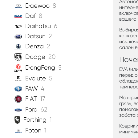
Автомоб
Daewoo
8
интерне
включая
Daf
8
вашего 
Daihatsu
6
Выбирая
конкрет
Datsun
2
исключа
Denza
2
салон в
Dodge
20
Поче
DongFeng
5
EVA (ил
перед о
Evolute
5
обладаю
темпера
FAW
4
Материа
FIAT
17
грязь, 
Ford
62
помогаю
забота 
Forthing
1
Коврики
Foton
1
минимум