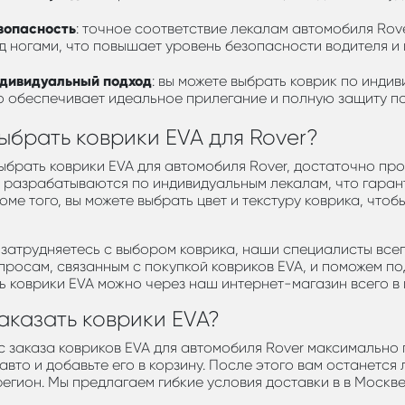
зопасность
: точное соответствие лекалам автомобиля Rove
д ногами, что повышает уровень безопасности водителя и
дивидуальный подход
: вы можете выбрать коврик по инди
о обеспечивает идеальное прилегание и полную защиту по
ыбрать коврики EVA для Rover?
ыбрать коврики EVA для автомобиля Rover, достаточно про
 разрабатываются по индивидуальным лекалам, что гаран
роме того, вы можете выбрать цвет и текстуру коврика, чт
 затрудняетесь с выбором коврика, наши специалисты все
просам, связанным с покупкой ковриков EVA, и поможем по
ь коврики EVA можно через наш интернет-магазин всего в 
аказать коврики EVA?
 заказа ковриков EVA для автомобиля Rover максимально 
авто и добавьте его в корзину. После этого вам останется
егион. Мы предлагаем гибкие условия доставки в в Москве