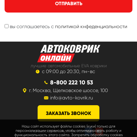
ОТПРАВИТЬ
вы соглашаетесь с
политикой кнфеденциальности
лучшие автомобильные EVA коврики
с 09:00 до 20:30, пн-вс
8-800 222 10 53
г. Москва, Щелковское шоссе, 100
info@avto-kovrik.ru
ЗАКАЗАТЬ ЗВОНОК
Наш сайт использует файлы cookies (куки) только для
мы в социальных сетях
персонализации сервисов, чтобы оптимизировать работу и
функциональность этого сайта. Запретить обработку cookies