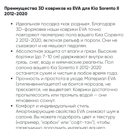
Преимущества 3D ковриков из EVA для Kia Sorento II
2012-2020
Идеальная посадка «как родные». Благодаря
3D-формовке наши коврики EVA точно
повторяют геометрию пола вашего Киа Соренто
2 2012-2020, включая рельеф и пороги. Они не
съезжают и не мешают педалям.
Абсолютная защита от влаги и грязи. Высокие
бортики (до 7-10 см) удерживают внутри всю
грязь, снег, воду и химические реагенты. Пол
салона вашего Kia Sorento II 2012-2020
останется сухим и чистым в любое время года.
Прочность и простота в уходе. Материал EVA
(этиленвинилацетат) не боится морозов, не
трескается, не выцветает. Коврики достаточно
пропылесосить или промыть водой — они
мгновенно сохнут.
Комфорт и индивидуальный стиль.
Амортизирующие свойства EVA снижают шум в
салоне. Вы можете подобрать цвет и текстуру
(например, "карбон" или "софт-тач"), чтобы
гармонично дополнить интерьер вашего