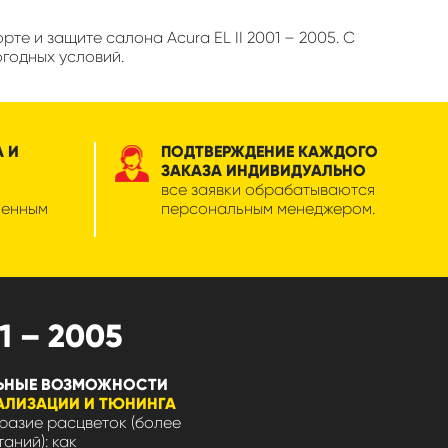
е и защите салона Acura EL II 2001 – 2005. С
огодных условий.
А И
ПОДТВЕРЖДЕНИЕ КАЖДОГО
ЗАКАЗА ИНДИВИДУАЛЬНО
все заявки обрабатываются
менным
персональным менеджером.
 – 2005
ЬНЫЕ ВОЗМОЖНОСТИ
АЛИЗАЦИИ И ТЮНИНГА
азие расцветок (более
таний): как