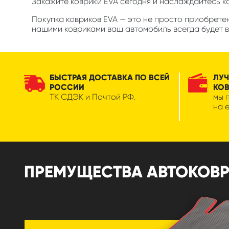
Закажите коврики EVA сегодня и наслаждайтесь 
Покупка ковриков EVA — это не просто приобретен
нашими ковриками ваш автомобиль всегда будет в
БЫСТРАЯ ДОСТАВКА ПО ВСЕЙ
ЛУЧ
РОССИИ
КО
ТК СДЭК и Почтой РФ.
мы 
на 
ПРЕМУЩЕСТВА АВТОКОВРИК