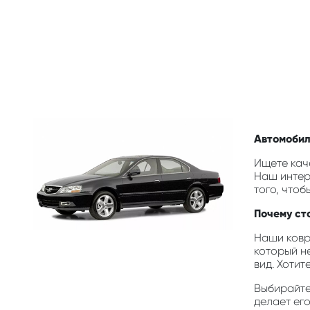
Автомобиль
Ищете каче
Наш интер
того, что
Почему сто
Наши ковр
который н
вид. Хотит
Выбирайте 
делает ег