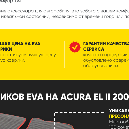
комфортом
ие аксессуара для автомобиля, это забота о вашем комфорт
 идеальном состоянии, независимо от времени года или п
ШАЯ ЦЕНА НА EVA
ГАРАНТИИ КАЧЕСТВ
ВРИКИ
СЕРВИСА
гарантируем лучшую цену
качество продукции
eva коврики.
обусловлено совре
оборудованием.
ОВ EVA НА ACURA EL II 2001
УНИКАЛ
ПРЕСОН
Многообр
100 соче