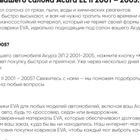
л салона от грязи, пыли, воды и химических реагентов.
ни быстро высыхают, и вам не нужно тратить много времени 
и износостойкий материал, который не теряет своей формы
 коврики EVA, идеально подходящие под салон вашего Аку
005?
его автомобиля Акура ЭЛ 2 2001-2005, нажмите кнопку «К
ает покупку быстрой и приятной. Уже через несколько дней
.
EL II 2001 – 2005? Свяжитесь с нами — мы поможем подобра
 на любые вопросы.
врики EVA для любых моделей автомобилей, включая ваш Acu
авто, будь то кроссовер, седан или внедорожник.
роверенные материалы EVA, которые обеспечивают долгов
м ваш заказ, куда бы вы ни находились. Наш интернет-маг
ловия покупки ковриков EVA, чтобы каждый мог выбрать ка