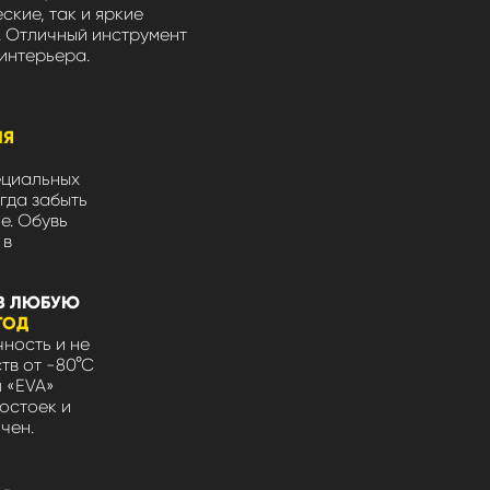
ские, так и яркие
 Отличный инструмент
интерьера.
ЛЯ
ециальных
гда забыть
не. Обувь
 в
В ЛЮБУЮ
ГОД
ность и не
тв от -80°С
л «EVA»
остоек и
чен.