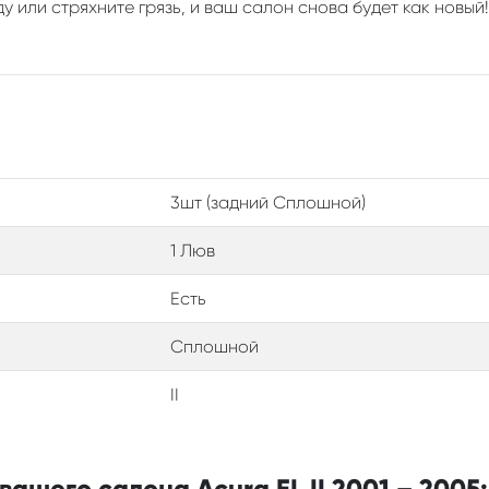
у или стряхните грязь, и ваш салон снова будет как новый!
3шт (задний Сплошной)
1 Люв
Есть
Сплошной
II
ашего салона Acura EL II 2001 – 2005: