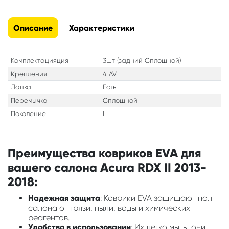
Описание
Характеристики
Комплектацияция
3шт (задний Сплошной)
Крепления
4 AV
Лапка
Есть
Перемычка
Сплошной
Поколение
II
Преимущества ковриков EVA для
вашего салона Acura RDX II 2013-
2018:
Надежная защита
: Коврики EVA защищают пол
салона от грязи, пыли, воды и химических
реагентов.
Удобство в использовании
: Их легко мыть, они