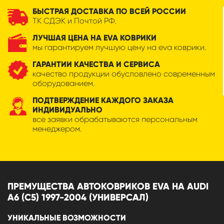
БЫСТРАЯ ДОСТАВКА ПО ВСЕЙ РОССИИ
ТК СДЭК и Почтой РФ.
ЛУЧШАЯ ЦЕНА НА EVA КОВРИКИ
мы гарантируем лучшую цену на eva коврики.
ГАРАНТИИ КАЧЕСТВА И СЕРВИСА
качество продукции обусловлено современным
оборудованием.
ПОДТВЕРЖДЕНИЕ КАЖДОГО ЗАКАЗА
ИНДИВИДУАЛЬНО
все заявки обрабатываются персональным
менеджером.
ПРЕМУЩЕСТВА АВТОКОВРИКОВ EVA НА AUDI
A6 (C5) 1997-2004 (УНИВЕРСАЛ)
УНИКАЛЬНЫЕ ВОЗМОЖНОСТИ