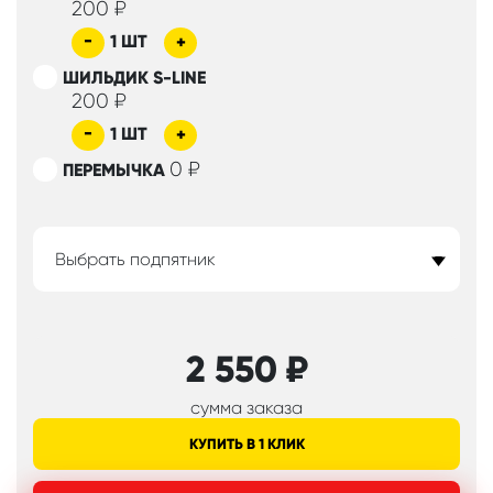
200
₽
-
1
ШТ
+
ШИЛЬДИК S-LINE
200
₽
-
1
ШТ
+
0
₽
ПЕРЕМЫЧКА
Выбрать подпятник
2 550
₽
сумма заказа
КУПИТЬ В 1 КЛИК