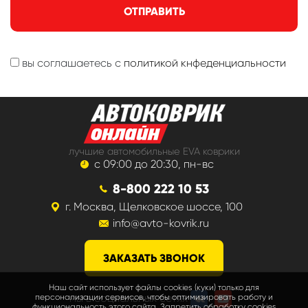
ОТПРАВИТЬ
вы соглашаетесь с
политикой кнфеденциальности
лучшие автомобильные EVA коврики
с 09:00 до 20:30, пн-вс
8-800 222 10 53
г. Москва, Щелковское шоссе, 100
info@avto-kovrik.ru
ЗАКАЗАТЬ ЗВОНОК
Наш сайт использует файлы cookies (куки) только для
мы в социальных сетях
персонализации сервисов, чтобы оптимизировать работу и
функциональность этого сайта. Запретить обработку cookies