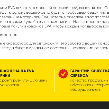
рики EVA для любых моделей автомобилей, включая ваш Cadil
дут к салону вашего авто, будь то кроссовер, седан или 
роверенные материалы EVA, которые обеспечивают долгов
м ваш заказ, куда бы вы ни находились. Наш интернет-маг
ловия покупки ковриков EVA, чтобы каждый мог выбрать ка
комфортом
ие аксессуара для автомобиля, это забота о вашем комфорт
ь всегда будет в идеальном состоянии, независимо от врем
ШАЯ ЦЕНА НА EVA
ГАРАНТИИ КАЧЕСТВ
ВРИКИ
СЕРВИСА
гарантируем лучшую цену
качество продукции
eva коврики.
обусловлено совре
оборудованием.