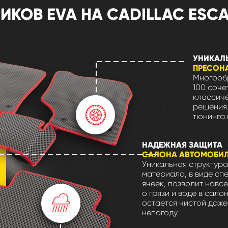
ОВ EVA НА CADILLAC ESCALAD
УНИКАЛ
ПРЕСОН
Многообр
100 соче
классиче
решения.
тюнинга 
НАДЕЖНАЯ ЗАЩИТА
САЛОНА АВТОМОБИ
Уникальная структура
материала, в виде сп
ячеек, позволит навсе
о грязи и воде в сало
остается чистой даже
непогоду.