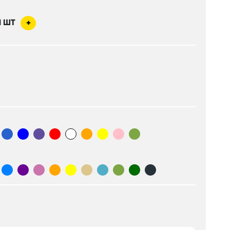
1
ШТ
+