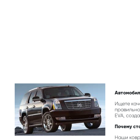
Автомобиль
Ищете каче
правильно
EVA, созд
Почему сто
Наши ковр