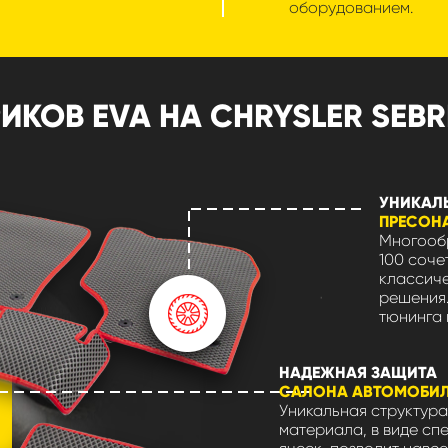
оборудованием.
ОВ EVA НА CHRYSLER SEBRIN
УНИКАЛ
ПРЕСОН
Многообр
100 соче
классиче
решения.
тюнинга 
НАДЕЖНАЯ ЗАЩИТА
САЛОНА АВТОМОБИ
Уникальная структура
материала, в виде сп