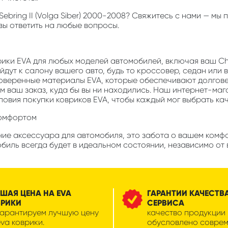
r Sebring II (Volga Siber) 2000-2008? Свяжитесь с нами — 
овы ответить на любые вопросы.
рики EVA для любых моделей автомобилей, включая ваш Chrys
дут к салону вашего авто, будь то кроссовер, седан или 
роверенные материалы EVA, которые обеспечивают долгов
м ваш заказ, куда бы вы ни находились. Наш интернет-маг
ловия покупки ковриков EVA, чтобы каждый мог выбрать ка
комфортом
е аксессуара для автомобиля, это забота о вашем комфорт
биль всегда будет в идеальном состоянии, независимо от 
ШАЯ ЦЕНА НА EVA
ГАРАНТИИ КАЧЕСТВ
ВРИКИ
СЕРВИСА
гарантируем лучшую цену
качество продукции
eva коврики.
обусловлено совре