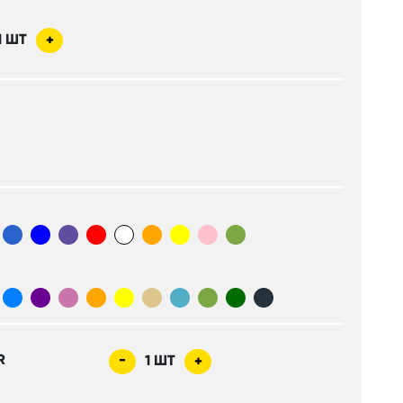
1
ШТ
+
R
-
1
ШТ
+