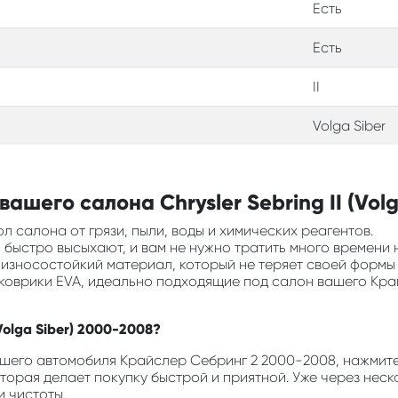
Есть
Есть
II
Volga Siber
ашего салона Chrysler Sebring II (Volg
л салона от грязи, пыли, воды и химических реагентов.
ни быстро высыхают, и вам не нужно тратить много времени 
и износостойкий материал, который не теряет своей формы
ь коврики EVA, идеально подходящие под салон вашего Кр
(Volga Siber) 2000-2008?
шего автомобиля Крайслер Себринг 2 2000-2008, нажмите к
оторая делает покупку быстрой и приятной. Уже через неск
 чистоты.