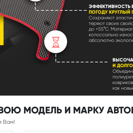
ЭФФЕКТИВНОСТЬ 
ПОГОДУ КРУГЛЫЙ 
Сохраняют эластич
теряют своих свойс
до +55°С. Материа
колоссально износ
абсолютно экологи
ВЫСОЧА
И ДОЛГ
Объединя
полиуре
ковриков
как новы
СВОЮ МОДЕЛЬ И МАРКУ АВТ
м Вам!