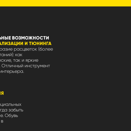
ЬНЫЕ ВОЗМОЖНОСТИ
АЛИЗАЦИИ И ТЮНИНГА
азие расцветок (более
таний): как
ские, так и яркие
 Отличный инструмент
интерьера.
ЛЯ
ециальных
гда забыть
не. Обувь
 в