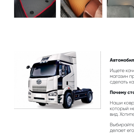
Автомобил
Ищете кач
магазин п
сделать к
Почему ст
Наши ковр
который н
вид. Хотит
Выбирайте 
делает ег