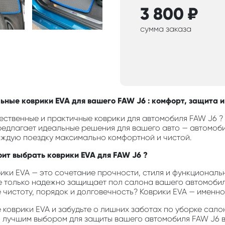
3 800
₽
сумма заказа
ьные коврики EVA для вашего FAW J6 : комфорт, защита и
ественные и практичные коврики для автомобиля FAW J6 ?
редлагает идеальные решения для вашего авто — автомобил
аждую поездку максимально комфортной и чистой.
оит выбрать коврики EVA для FAW J6 ?
ики EVA — это сочетание прочности, стиля и функциональн
е только надежно защищает пол салона вашего автомобиля
е чистоту, порядок и долговечность? Коврики EVA — именно 
коврики EVA и забудьте о лишних заботах по уборке салон
о лучшим выбором для защиты вашего автомобиля FAW J6 в