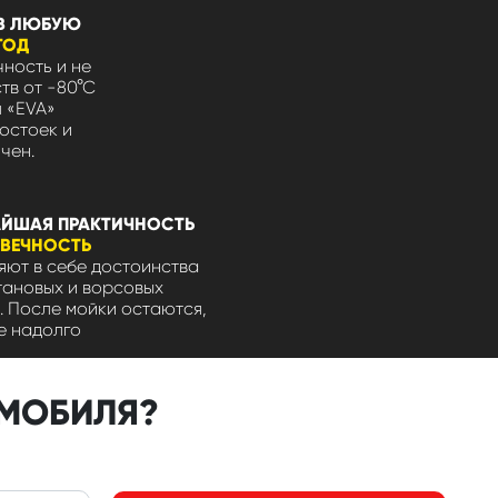
В ЛЮБУЮ
ГОД
ность и не
тв от -80°С
л «EVA»
остоек и
чен.
ЙШАЯ ПРАКТИЧНОСТЬ
ОВЕЧНОСТЬ
ют в себе достоинства
тановых и ворсовых
. После мойки остаются,
е надолго
ОМОБИЛЯ?