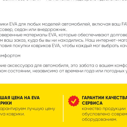
врики EVA для любых моделей автомобилей, включая ваш F
ссовер, седан или внедорожник.
роверенные материалы EVA, которые обеспечивают долгов
м ваш заказ, куда бы вы ни находились. Наш интернет-маг
ловия покупки ковриков EVA, чтобы каждый мог выбрать ка
комфортом
ние аксессуара для автомобиля, это забота о вашем комф
ом состоянии, независимо от времени года или погодных 
ШАЯ ЦЕНА НА EVA
ГАРАНТИИ КАЧЕСТВ
ВРИКИ
СЕРВИСА
гарантируем лучшую цену
качество продукции
eva коврики.
обусловлено совре
оборудованием.