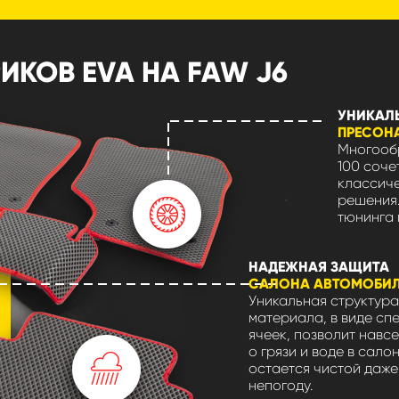
КОВ EVA НА FAW J6
УНИКАЛ
ПРЕСОН
Многообр
100 соче
классиче
решения.
тюнинга 
НАДЕЖНАЯ ЗАЩИТА
САЛОНА АВТОМОБИ
Уникальная структура
материала, в виде сп
ячеек, позволит навсе
о грязи и воде в сало
остается чистой даже
непогоду.