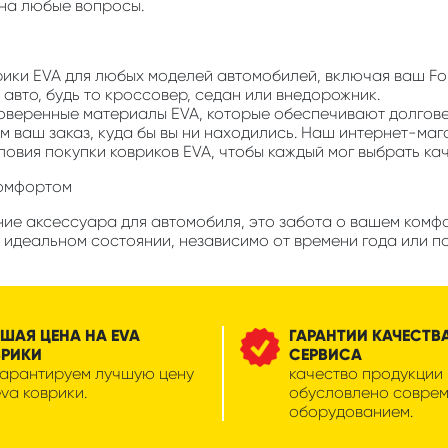
 на любые вопросы.
врики EVA для любых моделей автомобилей, включая ваш Ford
авто, будь то кроссовер, седан или внедорожник.
роверенные материалы EVA, которые обеспечивают долгов
м ваш заказ, куда бы вы ни находились. Наш интернет-маг
ловия покупки ковриков EVA, чтобы каждый мог выбрать ка
комфортом
ие аксессуара для автомобиля, это забота о вашем комфорт
 идеальном состоянии, независимо от времени года или п
ШАЯ ЦЕНА НА EVA
ГАРАНТИИ КАЧЕСТВ
ВРИКИ
СЕРВИСА
гарантируем лучшую цену
качество продукции
eva коврики.
обусловлено совре
оборудованием.