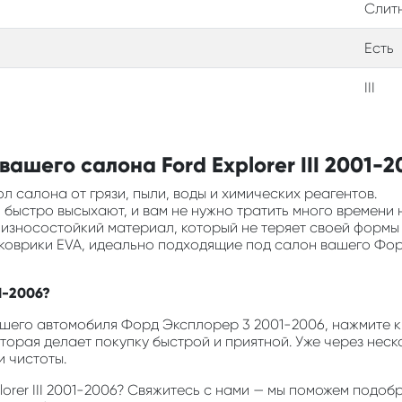
Слит
Есть
III
ашего салона Ford Explorer III 2001-2
л салона от грязи, пыли, воды и химических реагентов.
ни быстро высыхают, и вам не нужно тратить много времени 
и износостойкий материал, который не теряет своей формы
ь коврики EVA, идеально подходящие под салон вашего Фо
01-2006?
шего автомобиля Форд Эксплорер 3 2001-2006, нажмите кно
оторая делает покупку быстрой и приятной. Уже через неск
 чистоты.
plorer III 2001-2006? Свяжитесь с нами — мы поможем под