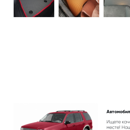
Автомобиль
Ищете каче
месте! На