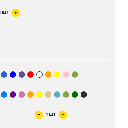
1
ШТ
+
-
1
ШТ
+