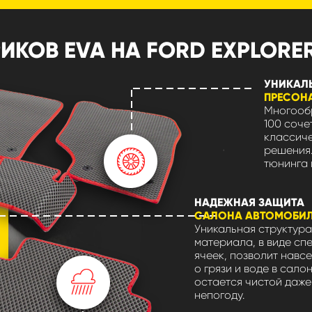
ОВ EVA НА FORD EXPLORER I
УНИКАЛ
ПРЕСОН
Многообр
100 соче
классиче
решения.
тюнинга 
НАДЕЖНАЯ ЗАЩИТА
САЛОНА АВТОМОБИ
Уникальная структура
материала, в виде сп
ячеек, позволит навсе
о грязи и воде в сало
остается чистой даже
непогоду.