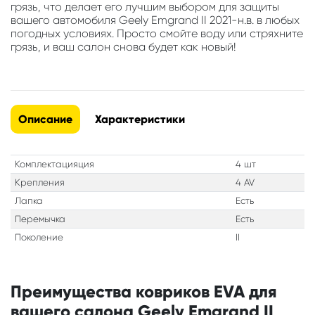
грязь, что делает его лучшим выбором для защиты
вашего автомобиля Geely Emgrand II 2021-н.в. в любых
погодных условиях. Просто смойте воду или стряхните
грязь, и ваш салон снова будет как новый!
Описание
Характеристики
Комплектацияция
4 шт
Крепления
4 AV
Лапка
Есть
Перемычка
Есть
Поколение
II
Преимущества ковриков EVA для
вашего салона Geely Emgrand II