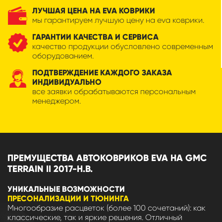
ЛУЧШАЯ ЦЕНА НА EVA КОВРИКИ
мы гарантируем лучшую цену на eva коврики.
ГАРАНТИИ КАЧЕСТВА И СЕРВИСА
качество продукции обусловлено современным
оборудованием.
ПОДТВЕРЖДЕНИЕ КАЖДОГО ЗАКАЗА
ИНДИВИДУАЛЬНО
все заявки обрабатываются персональным
менеджером.
ПРЕМУЩЕСТВА АВТОКОВРИКОВ EVA НА GMC
TERRAIN II 2017-Н.В.
УНИКАЛЬНЫЕ ВОЗМОЖНОСТИ
ПРЕСОНАЛИЗАЦИИ И ТЮНИНГА
Многообразие расцветок (более 100 сочетаний): как
классические, так и яркие решения. Отличный