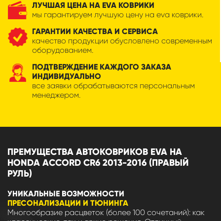
ЛУЧШАЯ ЦЕНА НА EVA КОВРИКИ
мы гарантируем лучшую цену на eva коврики.
ГАРАНТИИ КАЧЕСТВА И СЕРВИСА
качество продукции обусловлено современным
оборудованием.
ПОДТВЕРЖДЕНИЕ КАЖДОГО ЗАКАЗА
ИНДИВИДУАЛЬНО
все заявки обрабатываются персональным
менеджером.
ПРЕМУЩЕСТВА АВТОКОВРИКОВ EVA НА
HONDA ACCORD CR6 2013-2016 (ПРАВЫЙ
РУЛЬ)
УНИКАЛЬНЫЕ ВОЗМОЖНОСТИ
ПРЕСОНАЛИЗАЦИИ И ТЮНИНГА
Многообразие расцветок (более 100 сочетаний): как