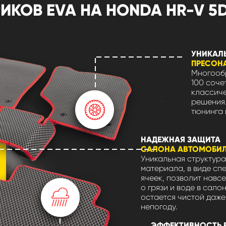
ОВ EVA НА HONDA HR-V 5D 
УНИКАЛ
ПРЕСОН
Многообр
100 соче
классиче
решения.
тюнинга 
НАДЕЖНАЯ ЗАЩИТА
САЛОНА АВТОМОБИ
Уникальная структура
материала, в виде сп
ячеек, позволит навсе
о грязи и воде в сало
остается чистой даже
непогоду.
ЭФФЕКТИВНОСТЬ 