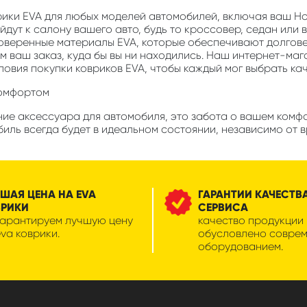
врики EVA для любых моделей автомобилей, включая ваш H
дут к салону вашего авто, будь то кроссовер, седан или 
роверенные материалы EVA, которые обеспечивают долгов
м ваш заказ, куда бы вы ни находились. Наш интернет-маг
ловия покупки ковриков EVA, чтобы каждый мог выбрать ка
комфортом
ние аксессуара для автомобиля, это забота о вашем комф
иль всегда будет в идеальном состоянии, независимо от в
ШАЯ ЦЕНА НА EVA
ГАРАНТИИ КАЧЕСТВ
ВРИКИ
СЕРВИСА
гарантируем лучшую цену
качество продукции
eva коврики.
обусловлено совре
оборудованием.