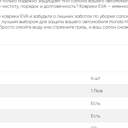
е только надежно защищает пол салона вашего автомобиля
е чистоту, порядок и долговечность? Коврики EVA — именно 
коврики EVA и забудьте о лишних заботах по уборке салон
о лучшим выбором для защиты вашего автомобиля Honda HR
Просто смойте воду или стряхните грязь, и ваш салон снов
4 шт
1 Люв
Есть
Есть