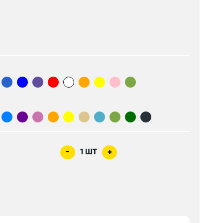
-
1
ШТ
+