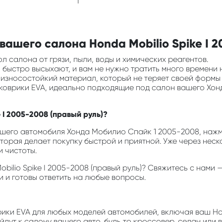
I
ашего салона Honda Mobilio Spike I 2
л салона от грязи, пыли, воды и химических реагентов.
ни быстро высыхают, и вам не нужно тратить много времени 
и износостойкий материал, который не теряет своей формы
ь коврики EVA, идеально подходящие под салон вашего Хо
 I 2005-2008 (правый руль)?
шего автомобиля Хонда Мобилио Спайк 1 2005-2008, нажмит
оторая делает покупку быстрой и приятной. Уже через неск
 чистоты.
Mobilio Spike I 2005-2008 (правый руль)? Свяжитесь с нам
и и готовы ответить на любые вопросы.
врики EVA для любых моделей автомобилей, включая ваш Hon
дут к салону вашего авто, будь то кроссовер, седан или 