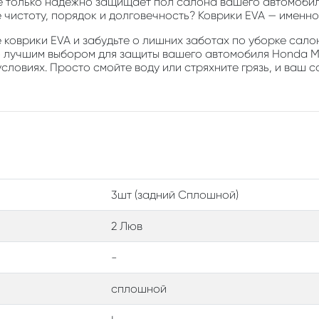
е только надежно защищает пол салона вашего автомобиля
е чистоту, порядок и долговечность? Коврики EVA — именно 
коврики EVA и забудьте о лишних заботах по уборке салон
о лучшим выбором для защиты вашего автомобиля Honda Mobi
словиях. Просто смойте воду или стряхните грязь, и ваш с
3шт (задний Сплошной)
2 Люв
-
сплошной