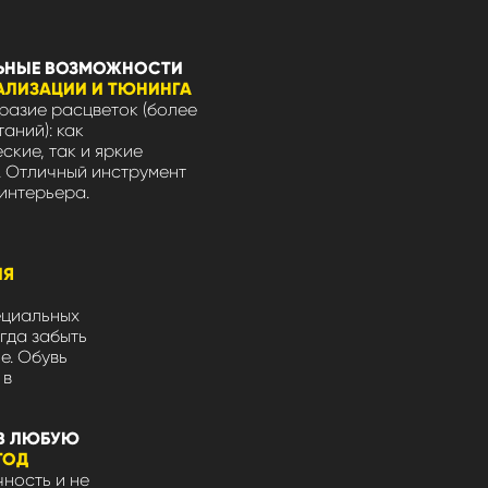
ЬНЫЕ ВОЗМОЖНОСТИ
АЛИЗАЦИИ И ТЮНИНГА
азие расцветок (более
таний): как
ские, так и яркие
 Отличный инструмент
интерьера.
ЛЯ
ециальных
гда забыть
не. Обувь
 в
В ЛЮБУЮ
ГОД
ность и не