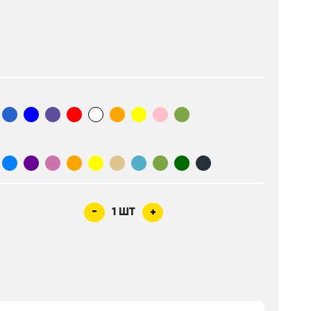
-
1
ШТ
+