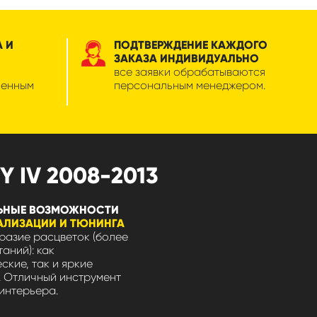
А И
ПОДТВЕРЖДЕНИЕ КАЖДОГО
ЗАКАЗА ИНДИВИДУАЛЬНО
все заявки обрабатываются
менным
персональным менеджером.
 IV 2008-2013
ЬНЫЕ ВОЗМОЖНОСТИ
АЛИЗАЦИИ И ТЮНИНГА
азие расцветок (более
таний): как
ские, так и яркие
 Отличный инструмент
интерьера.