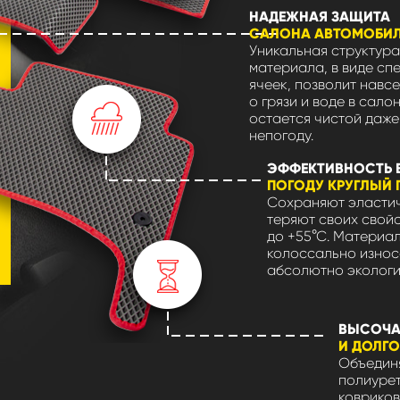
НАДЕЖНАЯ ЗАЩИТА
САЛОНА АВТОМОБИ
Уникальная структура
материала, в виде сп
ячеек, позволит навсе
о грязи и воде в сало
остается чистой даже
непогоду.
ЭФФЕКТИВНОСТЬ 
ПОГОДУ КРУГЛЫЙ 
Сохраняют эластич
теряют своих свойс
до +55°С. Материа
колоссально износ
абсолютно экологи
ВЫСОЧА
И ДОЛГ
Объединя
полиуре
ковриков