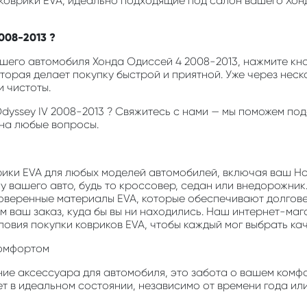
 коврики EVA, идеально подходящие под салон вашего Хон
008-2013 ?
его автомобиля Хонда Одиссей 4 2008-2013, нажмите кноп
оторая делает покупку быстрой и приятной. Уже через неск
 чистоты.
Odyssey IV 2008-2013 ? Свяжитесь с нами — мы поможем п
 на любые вопросы.
врики EVA для любых моделей автомобилей, включая ваш Ho
у вашего авто, будь то кроссовер, седан или внедорожник
роверенные материалы EVA, которые обеспечивают долгов
м ваш заказ, куда бы вы ни находились. Наш интернет-маг
ловия покупки ковриков EVA, чтобы каждый мог выбрать ка
комфортом
ние аксессуара для автомобиля, это забота о вашем комф
т в идеальном состоянии, независимо от времени года или