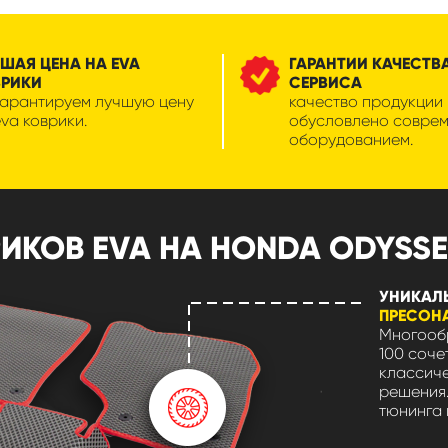
ШАЯ ЦЕНА НА EVA
ГАРАНТИИ КАЧЕСТВ
ВРИКИ
СЕРВИСА
гарантируем лучшую цену
качество продукции
eva коврики.
обусловлено совре
оборудованием.
КОВ EVA НА HONDA ODYSSEY
УНИКАЛ
ПРЕСОН
Многообр
100 соче
классиче
решения.
тюнинга 