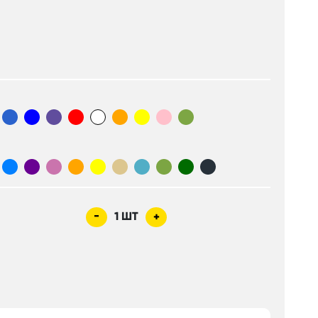
-
1
ШТ
+