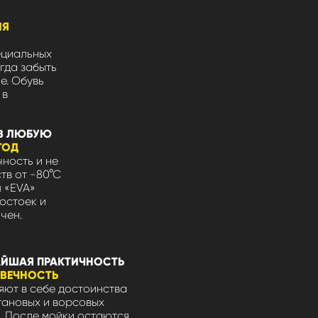
ЛЯ
ециальных
гда забыть
не. Обувь
 в
В ЛЮБУЮ
ГОД
ность и не
тв от -80°С
л «EVA»
остоек и
чен.
ЙШАЯ ПРАКТИЧНОСТЬ
ОВЕЧНОСТЬ
ют в себе достоинства
тановых и ворсовых
. После мойки остаются,