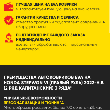
ЛУЧШАЯ ЦЕНА НА EVA КОВРИКИ
мы гарантируем лучшую цену на eva коврики.
ГАРАНТИИ КАЧЕСТВА И СЕРВИСА
качество продукции обусловлено современным
оборудованием.
ПОДТВЕРЖДЕНИЕ КАЖДОГО ЗАКАЗА
ИНДИВИДУАЛЬНО
все заявки обрабатываются персональным
менеджером.
ПРЕМУЩЕСТВА АВТОКОВРИКОВ EVA НА
HONDA STEPWGN VI (ПРАВЫЙ РУЛЬ) 2022-Н.В.
(2 РЯД КАПИТАНСКИЙ) 3 РЯДА*
УНИКАЛЬНЫЕ ВОЗМОЖНОСТИ
ПРЕСОНАЛИЗАЦИИ И ТЮНИНГА
Многообразие расцветок (более 100 сочетаний): как