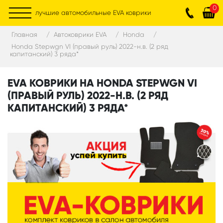
0
лучшие автомобильные EVA коврики
Главная
Автоковрики EVA
Honda
Honda Stepwgn VI (правый руль) 2022-н.в. (2 ряд
капитанский) 3 ряда*
EVA КОВРИКИ НА HONDA STEPWGN VI
(ПРАВЫЙ РУЛЬ) 2022-Н.В. (2 РЯД
КАПИТАНСКИЙ) 3 РЯДА*