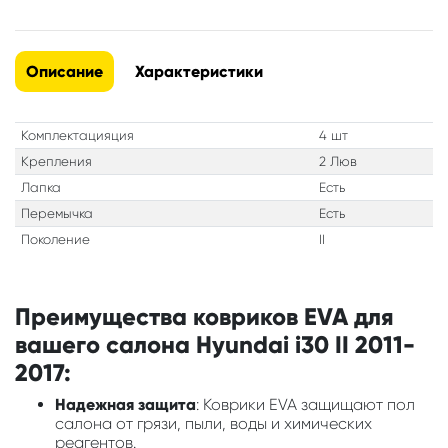
Описание
Характеристики
Комплектацияция
4 шт
Крепления
2 Люв
Лапка
Есть
Перемычка
Есть
Поколение
II
Преимущества ковриков EVA для
вашего салона Hyundai i30 II 2011-
2017:
Надежная защита
: Коврики EVA защищают пол
салона от грязи, пыли, воды и химических
реагентов.