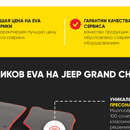
ШАЯ ЦЕНА НА EVA
ГАРАНТИИ КАЧЕСТВ
ВРИКИ
СЕРВИСА
гарантируем лучшую цену
качество продукции
eva коврики.
обусловлено совре
оборудованием.
КОВ EVA НА JEEP GRAND CHE
УНИКАЛ
ПРЕСОН
Многообр
100 соче
классиче
решения.