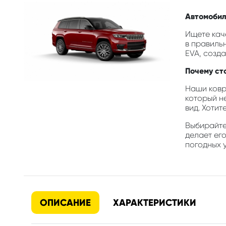
Автомобил
Ищете каче
в правиль
EVA, созд
Почему ст
Наши ковр
который н
вид. Хотит
Выбирайте 
делает ег
погодных у
ОПИСАНИЕ
ХАРАКТЕРИСТИКИ