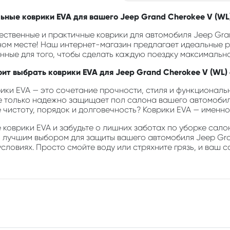
ьные коврики EVA для вашего Jeep Grand Cherokee V (WL) 
ственные и практичные коврики для автомобиля Jeep Grand
ном месте! Наш интернет-магазин предлагает идеальные 
анные для того, чтобы сделать каждую поездку максимальн
оит выбрать коврики EVA для Jeep Grand Cherokee V (WL) 6
ики EVA — это сочетание прочности, стиля и функциональн
е только надежно защищает пол салона вашего автомобиля
е чистоту, порядок и долговечность? Коврики EVA — именно 
коврики EVA и забудьте о лишних заботах по уборке салон
о лучшим выбором для защиты вашего автомобиля Jeep Grand
словиях. Просто смойте воду или стряхните грязь, и ваш с