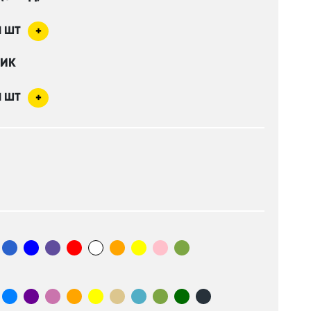
1
ШТ
+
НИК
1
ШТ
+