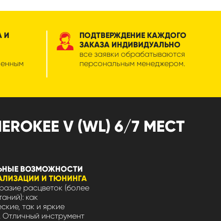
А И
ПОДТВЕРЖДЕНИЕ КАЖДОГО
ЗАКАЗА ИНДИВИДУАЛЬНО
все заявки обрабатываются
менным
персональным менеджером.
ROKEE V (WL) 6/7 МЕСТ
ЬНЫЕ ВОЗМОЖНОСТИ
АЛИЗАЦИИ И ТЮНИНГА
азие расцветок (более
таний): как
ские, так и яркие
 Отличный инструмент