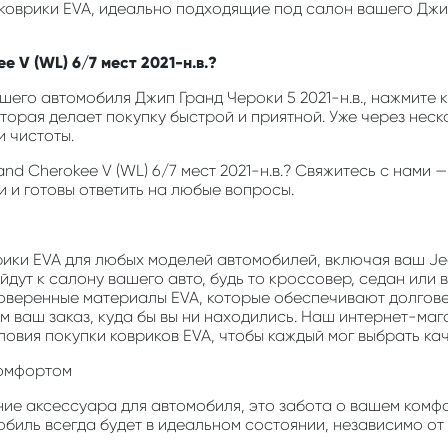
 коврики EVA, идеально подходящие под салон вашего Джип
 V (WL) 6/7 мест 2021-н.в.?
его автомобиля Джип Гранд Чероки 5 2021-н.в., нажмите кн
оторая делает покупку быстрой и приятной. Уже через неск
 чистоты.
rand Cherokee V (WL) 6/7 мест 2021-н.в.? Свяжитесь с нам
и и готовы ответить на любые вопросы.
врики EVA для любых моделей автомобилей, включая ваш Jee
дут к салону вашего авто, будь то кроссовер, седан или 
роверенные материалы EVA, которые обеспечивают долгов
м ваш заказ, куда бы вы ни находились. Наш интернет-маг
ловия покупки ковриков EVA, чтобы каждый мог выбрать ка
комфортом
ние аксессуара для автомобиля, это забота о вашем комфо
мобиль всегда будет в идеальном состоянии, независимо от