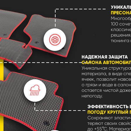
УНИКАЛ
ПРЕСОН
Многообр
100 соче
классиче
решения.
тюнинга 
НАДЕЖНАЯ ЗАЩИТА
САЛОНА АВТОМОБИ
Уникальная структура
материала, в виде сп
ячеек, позволит навсе
о грязи и воде в сало
остается чистой даже
непогоду.
ЭФФЕКТИВНОСТЬ 
ПОГОДУ КРУГЛЫЙ 
Сохраняют эластич
теряют своих свойс
до +55°С. Материа