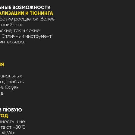
ЬНЫЕ ВОЗМОЖНОСТИ
АЛИЗАЦИИ И ТЮНИНГА
азие расцветок (более
таний): как
ские, так и яркие
 Отличный инструмент
интерьера.
ЛЯ
ециальных
гда забыть
не. Обувь
 в
В ЛЮБУЮ
ГОД
ность и не
тв от -80°С
л «EVA»