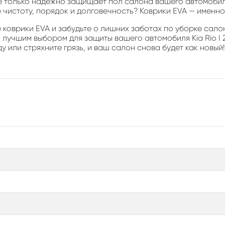
е только надежно защищает пол салона вашего автомобиля
е чистоту, порядок и долговечность? Коврики EVA — именно 
коврики EVA и забудьте о лишних заботах по уборке салон
о лучшим выбором для защиты вашего автомобиля Kia Rio I
у или стряхните грязь, и ваш салон снова будет как новый!