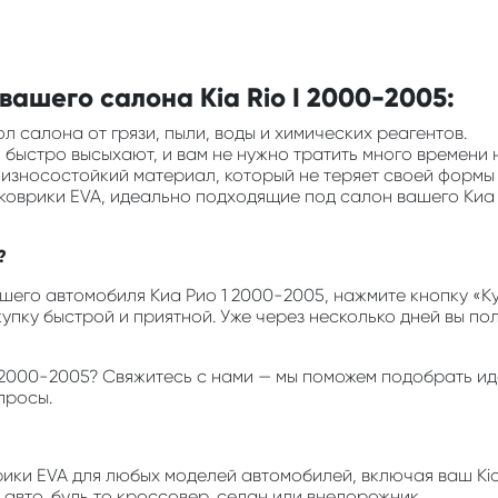
ашего салона Kia Rio I 2000-2005:
л салона от грязи, пыли, воды и химических реагентов.
ни быстро высыхают, и вам не нужно тратить много времени 
и износостойкий материал, который не теряет своей формы
 коврики EVA, идеально подходящие под салон вашего Киа 
?
его автомобиля Киа Рио 1 2000-2005, нажмите кнопку «Куп
купку быстрой и приятной. Уже через несколько дней вы п
o I 2000-2005? Свяжитесь с нами — мы поможем подобрать 
просы.
врики EVA для любых моделей автомобилей, включая ваш Kia
авто, будь то кроссовер, седан или внедорожник.