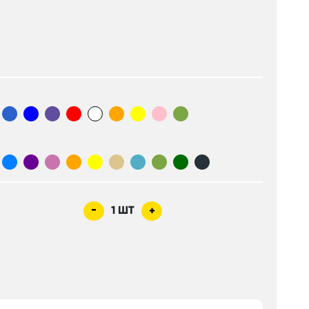
-
1
ШТ
+