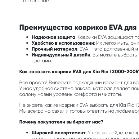
Поколение
Преимущества ковриков EVA для в
Надежная защита
: Коврики EVA защищают по
Удобство в использовании
: Их легко мыть, о
Прочный материал
: EVA — это долговечный 
Индивидуальный дизайн
: Вы можете выбрать
цветами.
Как заказать коврики EVA для Kia Rio I 2000-2005
Все просто! Выберите подходящий вариант для ваш
У нас удобная система заказа, которая делает по
салону новый уровень комфорта и чистоты.
Не знаете, какие коврики EVA выбрать для Kia Ri
Мы всегда на связи и готовы ответить на любые во
Почему покупатели выбирают нас?
Широкий ассортимент
: У нас вы найдете ко
которые идеально подойдут к салону вашего 