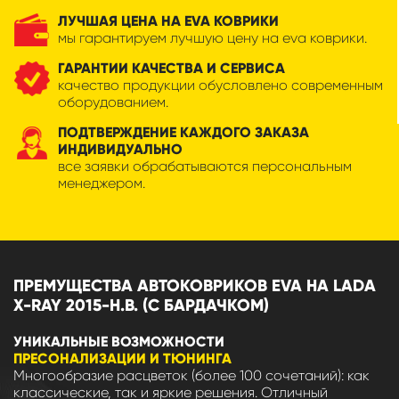
ЛУЧШАЯ ЦЕНА НА EVA КОВРИКИ
мы гарантируем лучшую цену на eva коврики.
ГАРАНТИИ КАЧЕСТВА И СЕРВИСА
качество продукции обусловлено современным
оборудованием.
ПОДТВЕРЖДЕНИЕ КАЖДОГО ЗАКАЗА
ИНДИВИДУАЛЬНО
все заявки обрабатываются персональным
менеджером.
ПРЕМУЩЕСТВА АВТОКОВРИКОВ EVA НА LADA
X-RAY 2015-Н.В. (С БАРДАЧКОМ)
УНИКАЛЬНЫЕ ВОЗМОЖНОСТИ
ПРЕСОНАЛИЗАЦИИ И ТЮНИНГА
Многообразие расцветок (более 100 сочетаний): как
классические, так и яркие решения. Отличный