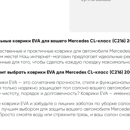
ьные коврики EVA для вашего Mercedes CL-класс (C216) 20
ественные и практичные коврики для автомобиля Mercedes C
м месте! Наш интернет-магазин предлагает идеальные ре
анные для того, чтобы сделать каждую поездку максимальн
оит выбрать коврики EVA для Mercedes CL-класс (C216) 20
ики EVA — это сочетание прочности, стиля и функциональн
е только надежно защищает пол салона вашего автомобиля
е чистоту, порядок и долговечность? Коврики EVA — именно 
коврики EVA и забудьте о лишних заботах по уборке салон
о лучшим выбором для защиты вашего автомобиля Mercedes 
Просто смойте воду или стряхните грязь, и ваш салон снов