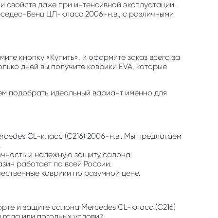
 и свойств даже при интенсивной эксплуатации.
рседес-Бенц ЦЛ-класс 2006-н.в., с различными
те кнопку «Купить», и оформите заказ всего за
олько дней вы получите коврики EVA, которые
ожем подобрать идеальный вариант именно для
rcedes CL-класс (C216) 2006-н.в.. Мы предлагаем
.
ечность и надежную защиту салона.
азин работает по всей России.
чественные коврики по разумной цене.
рте и защите салона Mercedes CL-класс (C216)
 года или погодных условий.