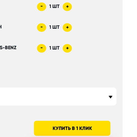
-
1
ШТ
+
H
-
1
ШТ
+
S-BENZ
-
1
ШТ
+
КУПИТЬ В 1 КЛИК