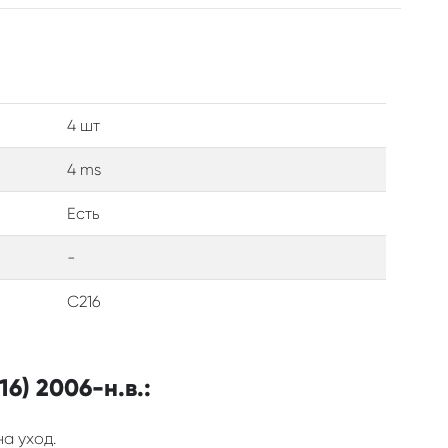
4 шт
4 ms
Есть
-
C216
6) 2006-н.в.:
на уход.