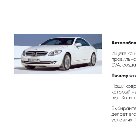
Автомобил
Ищете кач
правильно
EVA, созд
Почему ст
Наши ковр
который н
вид. Хотит
Выбирайте 
делает ег
условиях. 