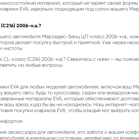
и износостойкий материал, который не теряет своей формы
ь коврики EVA, идеально подходящие под салон вашего Ме
(C216) 2006-н.в.?
шего автомобиля Мерседес-Бенц ЦЛ-класс 2006-н.в., нажми
оторая делает покупку быстрой и приятной. Уже через неск
 чистоты.
es CL-класс (C216) 2006-н.в.? Свяжитесь с нами — мы пом
ответить на любые вопросы.
врики EVA для любых моделей автомобилей, включая ваш Me
у вашего авто, будь то кроссовер, седан или внедорожник
роверенные материалы EVA, которые обеспечивают долгов
м ваш заказ, куда бы вы ни находились. Наш интернет-маг
ловия покупки ковриков EVA, чтобы каждый мог выбрать ка
комфортом
ние аксессуара для автомобиля, это забота о вашем комфо
егда будет в идеальном состоянии, независимо от времени