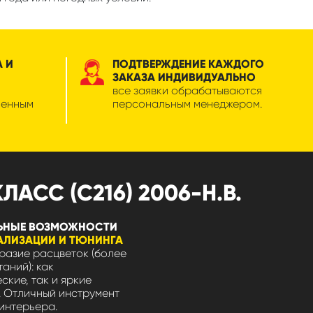
А И
ПОДТВЕРЖДЕНИЕ КАЖДОГО
ЗАКАЗА ИНДИВИДУАЛЬНО
все заявки обрабатываются
менным
персональным менеджером.
АСС (C216) 2006-Н.В.
ЬНЫЕ ВОЗМОЖНОСТИ
АЛИЗАЦИИ И ТЮНИНГА
азие расцветок (более
таний): как
ские, так и яркие
 Отличный инструмент
интерьера.