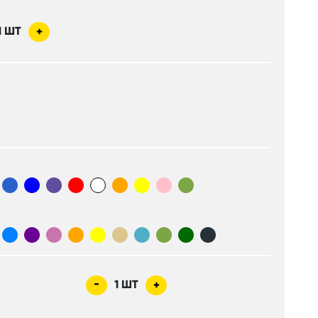
1
ШТ
+
-
1
ШТ
+