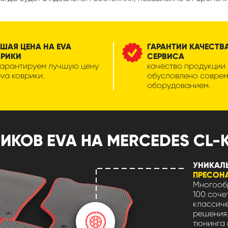
ШАЯ ЦЕНА НА EVA
ГАРАНТИИ КАЧЕСТВ
ВРИКИ
СЕРВИСА
гарантируем лучшую цену
качество продукции
eva коврики.
обусловлено совре
оборудованием.
ОВ EVA НА MERCEDES CL-КЛ
УНИКАЛ
ПРЕСОН
Многообр
100 соче
классиче
решения.
тюнинга 