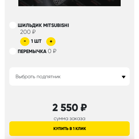
ШИЛЬДИК MITSUBISHI
200
₽
-
1
ШТ
+
0
₽
ПЕРЕМЫЧКА
Выбрать подпятник
2 550
₽
сумма заказа
КУПИТЬ В 1 КЛИК