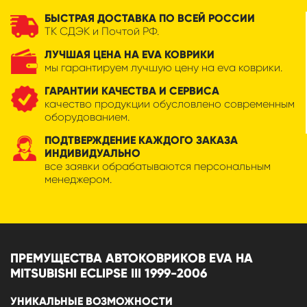
БЫСТРАЯ ДОСТАВКА ПО ВСЕЙ РОССИИ
ТК СДЭК и Почтой РФ.
ЛУЧШАЯ ЦЕНА НА EVA КОВРИКИ
мы гарантируем лучшую цену на eva коврики.
ГАРАНТИИ КАЧЕСТВА И СЕРВИСА
качество продукции обусловлено современным
оборудованием.
ПОДТВЕРЖДЕНИЕ КАЖДОГО ЗАКАЗА
ИНДИВИДУАЛЬНО
все заявки обрабатываются персональным
менеджером.
ПРЕМУЩЕСТВА АВТОКОВРИКОВ EVA НА
MITSUBISHI ECLIPSE III 1999-2006
УНИКАЛЬНЫЕ ВОЗМОЖНОСТИ