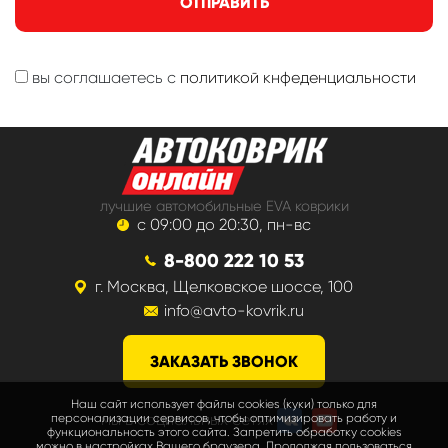
ОТПРАВИТЬ
вы соглашаетесь с
политикой кнфеденциальности
лучшие автомобильные EVA коврики
с 09:00 до 20:30, пн-вс
8-800 222 10 53
г. Москва, Щелковское шоссе, 100
info@avto-kovrik.ru
ЗАКАЗАТЬ ЗВОНОК
Наш сайт использует файлы cookies (куки) только для
мы в социальных сетях
персонализации сервисов, чтобы оптимизировать работу и
функциональность этого сайта. Запретить обработку cookies
можно в настройках Вашего браузера. Продолжая пользоваться