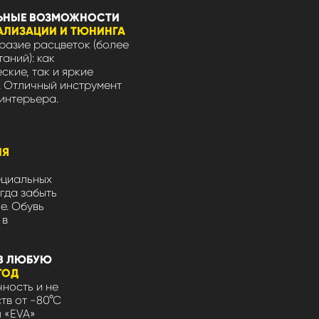
ЬНЫЕ ВОЗМОЖНОСТИ
АЛИЗАЦИИ И ТЮНИНГА
азие расцветок (более
таний): как
ские, так и яркие
 Отличный инструмент
интерьера.
ЛЯ
ециальных
гда забыть
не. Обувь
 в
В ЛЮБУЮ
ГОД
ность и не
тв от -80°С
л «EVA»