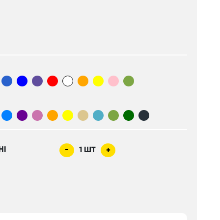
HI
-
1
ШТ
+