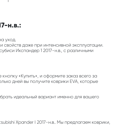
I
7-н.в.:
на уход.
 и свойств даже при интенсивной эксплуатации.
убиси Икспандер 1 2017-н.в., с различными
кнопку «Купить», и оформите заказ всего за
олько дней вы получите коврики EVA, которые
одобрать идеальный вариант именно для вашего
ubishi Xpander I 2017-н.в.. Мы предлагаем коврики,