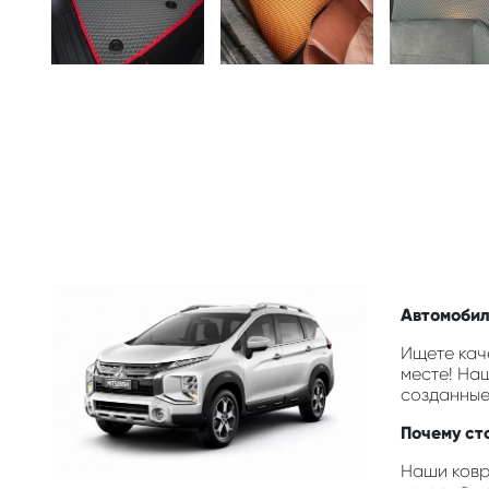
Автомобиль
Ищете каче
месте! На
созданные
Почему сто
Наши ковр