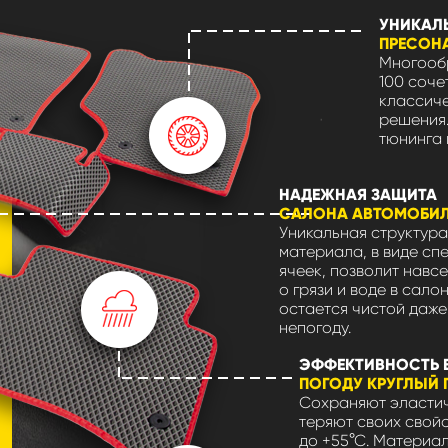
УНИКАЛ
ПРЕСОН
Многообр
100 соче
классиче
решения.
тюнинга 
НАДЕЖНАЯ ЗАЩИТА
САЛОНА АВТОМОБИ
Уникальная структура
материала, в виде сп
ячеек, позволит навсе
о грязи и воде в сало
остается чистой даже
непогоду.
ЭФФЕКТИВНОСТЬ 
ПОГОДУ КРУГЛЫЙ 
Сохраняют эластич
теряют своих свойс
до +55°С. Материа