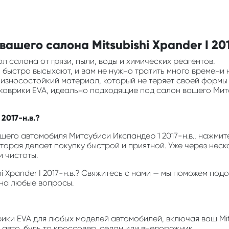
ашего салона Mitsubishi Xpander I 201
л салона от грязи, пыли, воды и химических реагентов.
ни быстро высыхают, и вам не нужно тратить много времени 
и износостойкий материал, который не теряет своей формы
 коврики EVA, идеально подходящие под салон вашего Митс
 2017-н.в.?
его автомобиля Митсубиси Икспандер 1 2017-н.в., нажмите 
оторая делает покупку быстрой и приятной. Уже через неск
 чистоты.
shi Xpander I 2017-н.в.? Свяжитесь с нами — мы поможем п
 на любые вопросы.
врики EVA для любых моделей автомобилей, включая ваш Mits
авто, будь то кроссовер, седан или внедорожник.