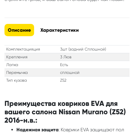
Описание
Характеристики
Комплектацияция
3шт (задний Сплошной)
Крепления
3 Люв
Лапка
Есть
Перемычка
сплошной
Тип кузова
Z52
Преимущества ковриков EVA для
вашего салона Nissan Murano (Z52)
2016-н.в.:
Надежная защита
: Коврики EVA защищают пол