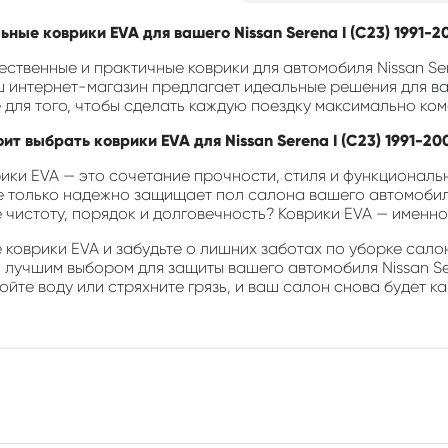
ные коврики EVA для вашего Nissan Serena I (C23) 1991-2
ственные и практичные коврики для автомобиля Nissan Ser
ш интернет-магазин предлагает идеальные решения для ва
 для того, чтобы сделать каждую поездку максимально ком
ит выбрать коврики EVA для Nissan Serena I (C23) 1991-20
ики EVA — это сочетание прочности, стиля и функциональн
е только надежно защищает пол салона вашего автомобиля
е чистоту, порядок и долговечность? Коврики EVA — именно 
коврики EVA и забудьте о лишних заботах по уборке салон
 лучшим выбором для защиты вашего автомобиля Nissan Sere
йте воду или стряхните грязь, и ваш салон снова будет ка