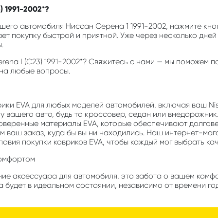
) 1991-2002*?
его автомобиля Ниссан Серена 1 1991-2002, нажмите кнопк
ает покупку быстрой и приятной. Уже через несколько дней
.
Serena I (C23) 1991-2002*? Свяжитесь с нами — мы поможе
 на любые вопросы.
врики EVA для любых моделей автомобилей, включая ваш Niss
у вашего авто, будь то кроссовер, седан или внедорожник
роверенные материалы EVA, которые обеспечивают долгов
м ваш заказ, куда бы вы ни находились. Наш интернет-маг
ловия покупки ковриков EVA, чтобы каждый мог выбрать ка
комфортом
ие аксессуара для автомобиля, это забота о вашем комфорт
 будет в идеальном состоянии, независимо от времени го