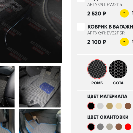
АРТУКУЛ: EV32115
-
2 520
₽
КОВРИК В БАГАЖ
АРТУКУЛ: EV32115R
-
2 100
₽
РОМБ
СОТА
ЦВЕТ МАТЕРИАЛА
ЦВЕТ ОКАНТОВКИ