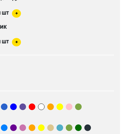
1
ШТ
+
НИК
1
ШТ
+