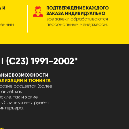
А И
ПОДТВЕРЖДЕНИЕ КАЖДОГО
ЗАКАЗА ИНДИВИДУАЛЬНО
все заявки обрабатываются
менным
персональным менеджером.
(C23) 1991-2002*
ЬНЫЕ ВОЗМОЖНОСТИ
АЛИЗАЦИИ И ТЮНИНГА
азие расцветок (более
таний): как
ские, так и яркие
 Отличный инструмент
интерьера.