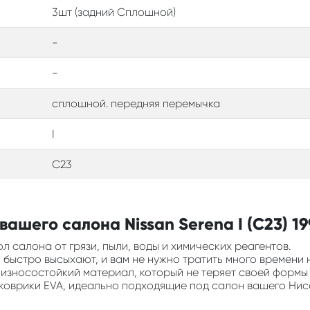
3шт (задний Сплошной)
-
-
сплошной. передняя перемычка
I
C23
ашего салона Nissan Serena I (C23) 19
л салона от грязи, пыли, воды и химических реагентов.
ни быстро высыхают, и вам не нужно тратить много времени 
и износостойкий материал, который не теряет своей формы
 коврики EVA, идеально подходящие под салон вашего Нис