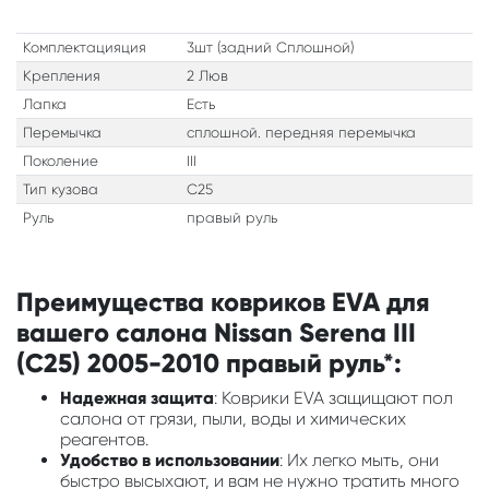
Комплектацияция
3шт (задний Сплошной)
Крепления
2 Люв
Лапка
Есть
Перемычка
сплошной. передняя перемычка
Поколение
III
Тип кузова
C25
Руль
правый руль
Преимущества ковриков EVA для
вашего салона Nissan Serena III
(C25) 2005-2010 правый руль*:
Надежная защита
: Коврики EVA защищают пол
салона от грязи, пыли, воды и химических
реагентов.
Удобство в использовании
: Их легко мыть, они
быстро высыхают, и вам не нужно тратить много