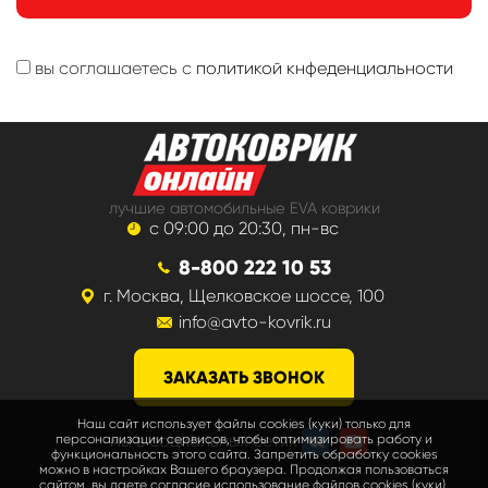
вы соглашаетесь с
политикой кнфеденциальности
лучшие автомобильные EVA коврики
с 09:00 до 20:30, пн-вс
8-800 222 10 53
г. Москва, Щелковское шоссе, 100
info@avto-kovrik.ru
ЗАКАЗАТЬ ЗВОНОК
Наш сайт использует файлы cookies (куки) только для
мы в социальных сетях
персонализации сервисов, чтобы оптимизировать работу и
функциональность этого сайта. Запретить обработку cookies
можно в настройках Вашего браузера. Продолжая пользоваться
сайтом, вы даете согласие использование файлов cookies (куки).