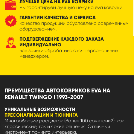
ЛУЧШАЯ ЦЕНА НА EVA КОВРИКИ
мы гарантируем лучшую цену на eva коврики.
ГАРАНТИИ КАЧЕСТВА И СЕРВИСА
качество продукции обусловлено современным
оборудованием.
ПОДТВЕРЖДЕНИЕ КАЖДОГО ЗАКАЗА
ИНДИВИДУАЛЬНО
все заявки обрабатываются персональным
менеджером.
ПРЕМУЩЕСТВА АВТОКОВРИКОВ EVA НА
RENAULT TWINGO I 1993-2007
УНИКАЛЬНЫЕ ВОЗМОЖНОСТИ
ПРЕСОНАЛИЗАЦИИ И ТЮНИНГА
Многообразие расцветок (более 100 сочетаний): как
классические, так и яркие решения. Отличный
инструмент тюнинга интерьера.