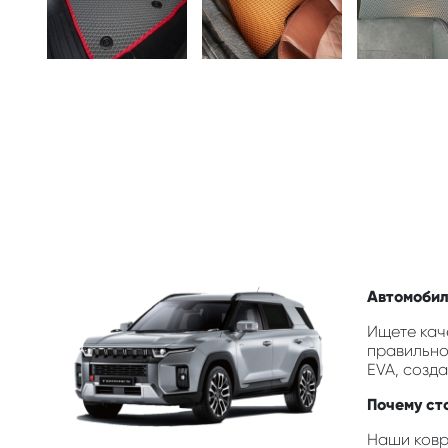
Автомобил
Ищете каче
правильно
EVA, созд
Почему сто
Наши ковр