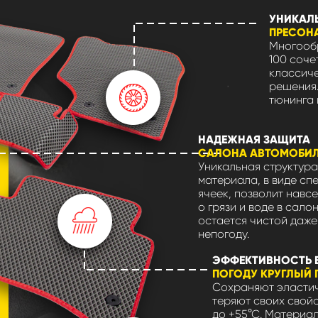
УНИКАЛ
ПРЕСОН
Многообр
100 соче
классиче
решения.
тюнинга 
НАДЕЖНАЯ ЗАЩИТА
САЛОНА АВТОМОБИ
Уникальная структура
материала, в виде сп
ячеек, позволит навсе
о грязи и воде в сало
остается чистой даже
непогоду.
ЭФФЕКТИВНОСТЬ 
ПОГОДУ КРУГЛЫЙ 
Сохраняют эластич
теряют своих свойс
до +55°С. Материа