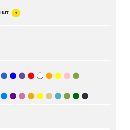
1
ШТ
+