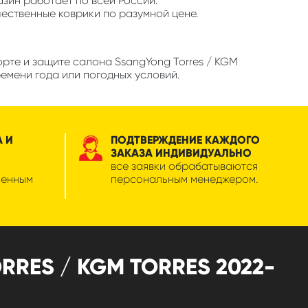
азин работает по всей России.
чественные коврики по разумной цене.
рте и защите салона SsangYong Torres / KGM
ремени года или погодных условий.
А И
ПОДТВЕРЖДЕНИЕ КАЖДОГО
ЗАКАЗА ИНДИВИДУАЛЬНО
все заявки обрабатываются
менным
персональным менеджером.
RES / KGM TORRES 2022-