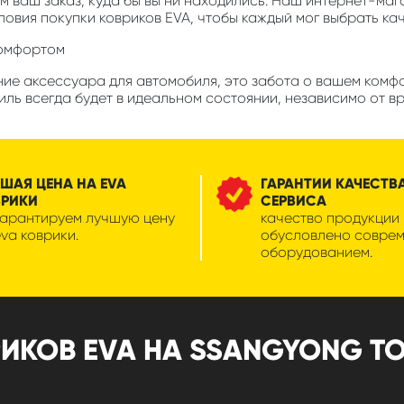
м ваш заказ, куда бы вы ни находились. Наш интернет-маг
ловия покупки ковриков EVA, чтобы каждый мог выбрать ка
комфортом
ние аксессуара для автомобиля, это забота о вашем комфо
биль всегда будет в идеальном состоянии, независимо от в
ШАЯ ЦЕНА НА EVA
ГАРАНТИИ КАЧЕСТВ
ВРИКИ
СЕРВИСА
гарантируем лучшую цену
качество продукции
eva коврики.
обусловлено совре
оборудованием.
КОВ EVA НА SSANGYONG TOR