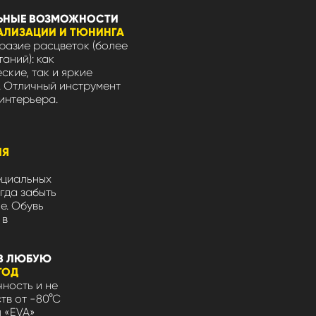
ЬНЫЕ ВОЗМОЖНОСТИ
АЛИЗАЦИИ И ТЮНИНГА
азие расцветок (более
таний): как
ские, так и яркие
 Отличный инструмент
интерьера.
ЛЯ
ециальных
гда забыть
не. Обувь
 в
В ЛЮБУЮ
ГОД
ность и не
тв от -80°С
л «EVA»