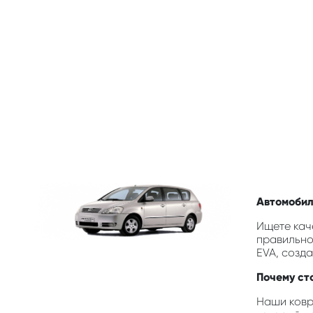
Автомобиль
Ищете каче
правильно
EVA, созд
Почему сто
Наши ковр