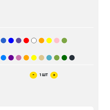
-
1
ШТ
+