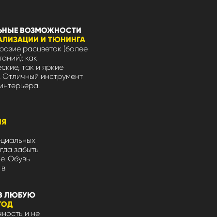
ЬНЫЕ ВОЗМОЖНОСТИ
АЛИЗАЦИИ И ТЮНИНГА
азие расцветок (более
таний): как
ские, так и яркие
 Отличный инструмент
интерьера.
ЛЯ
ециальных
гда забыть
не. Обувь
 в
В ЛЮБУЮ
ГОД
ность и не