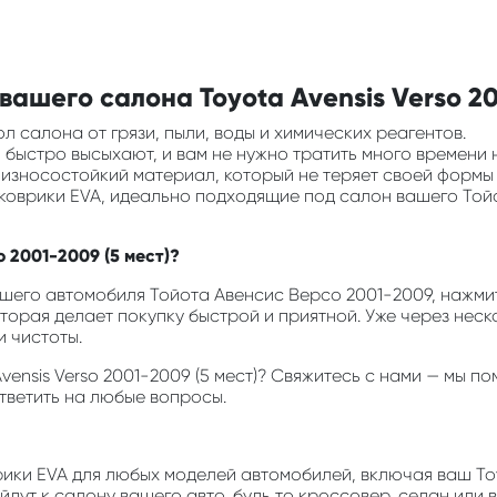
ашего салона Toyota Avensis Verso 200
л салона от грязи, пыли, воды и химических реагентов.
ни быстро высыхают, и вам не нужно тратить много времени 
и износостойкий материал, который не теряет своей формы
 коврики EVA, идеально подходящие под салон вашего Той
o 2001-2009 (5 мест)?
шего автомобиля Тойота Авенсис Версо 2001-2009, нажмите
оторая делает покупку быстрой и приятной. Уже через неск
 чистоты.
Avensis Verso 2001-2009 (5 мест)? Свяжитесь с нами — мы
ответить на любые вопросы.
врики EVA для любых моделей автомобилей, включая ваш Toyo
дут к салону вашего авто, будь то кроссовер, седан или 