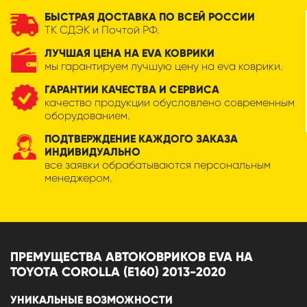
БЫСТРАЯ ДОСТАВКА ПО ВСЕЙ РОССИИ
ТК СДЭК и Почтой РФ.
ЛУЧШАЯ ЦЕНА НА EVA КОВРИКИ
мы гарантируем лучшую цену на eva коврики.
ГАРАНТИИ КАЧЕСТВА И СЕРВИСА
качество продукции обусловлено современным
оборудованием.
ПОДТВЕРЖДЕНИЕ КАЖДОГО ЗАКАЗА
ИНДИВИДУАЛЬНО
все заявки обрабатываются персональным
менеджером.
ПРЕМУЩЕСТВА АВТОКОВРИКОВ EVA НА
TOYOTA COROLLA (E160) 2013-2020
УНИКАЛЬНЫЕ ВОЗМОЖНОСТИ