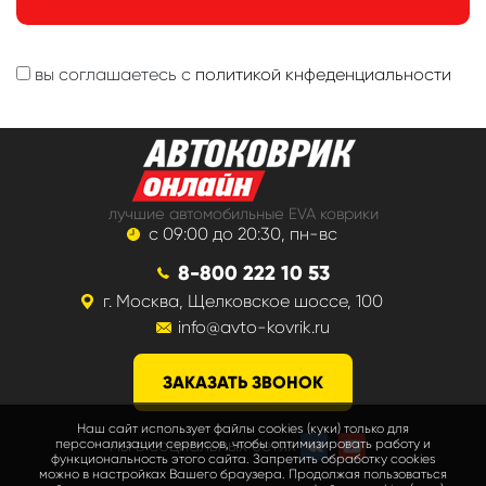
вы соглашаетесь с
политикой кнфеденциальности
лучшие автомобильные EVA коврики
с 09:00 до 20:30, пн-вс
8-800 222 10 53
г. Москва, Щелковское шоссе, 100
info@avto-kovrik.ru
ЗАКАЗАТЬ ЗВОНОК
Наш сайт использует файлы cookies (куки) только для
мы в социальных сетях
персонализации сервисов, чтобы оптимизировать работу и
функциональность этого сайта. Запретить обработку cookies
можно в настройках Вашего браузера. Продолжая пользоваться