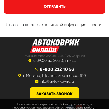
ОТПРАВИТЬ
вы соглашаетесь с
политикой кнфеденциальности
лучшие автомобильные EVA коврики
с 09:00 до 20:30, пн-вс
8-800 222 10 53
г. Москва, Щелковское шоссе, 100
info@avto-kovrik.ru
ЗАКАЗАТЬ ЗВОНОК
Наш сайт использует файлы cookies (куки) только для
мы в социальных сетях
персонализации сервисов, чтобы оптимизировать работу и