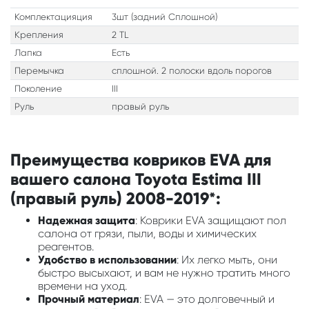
Комплектацияция
3шт (задний Сплошной)
Крепления
2 TL
Лапка
Есть
Перемычка
сплошной. 2 полоски вдоль порогов
Поколение
III
Руль
правый руль
Преимущества ковриков EVA для
вашего салона Toyota Estima III
(правый руль) 2008-2019*:
Надежная защита
: Коврики EVA защищают пол
салона от грязи, пыли, воды и химических
реагентов.
Удобство в использовании
: Их легко мыть, они
быстро высыхают, и вам не нужно тратить много
времени на уход.
Прочный материал
: EVA — это долговечный и