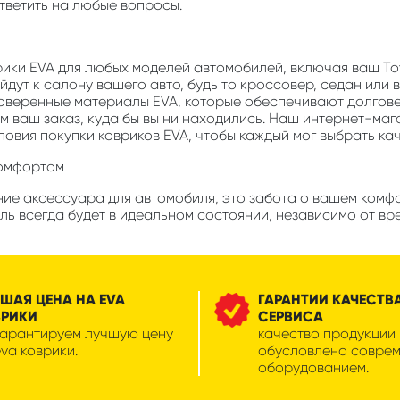
ответить на любые вопросы.
врики EVA для любых моделей автомобилей, включая ваш Toy
дут к салону вашего авто, будь то кроссовер, седан или 
роверенные материалы EVA, которые обеспечивают долгов
м ваш заказ, куда бы вы ни находились. Наш интернет-маг
ловия покупки ковриков EVA, чтобы каждый мог выбрать ка
комфортом
ие аксессуара для автомобиля, это забота о вашем комфо
ь всегда будет в идеальном состоянии, независимо от вр
ШАЯ ЦЕНА НА EVA
ГАРАНТИИ КАЧЕСТВ
ВРИКИ
СЕРВИСА
гарантируем лучшую цену
качество продукции
eva коврики.
обусловлено совре
оборудованием.