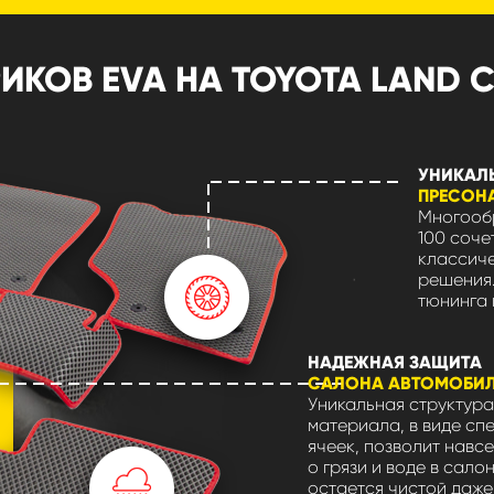
КОВ EVA НА TOYOTA LAND CR
УНИКАЛ
ПРЕСОН
Многообр
100 соче
классиче
решения.
тюнинга 
НАДЕЖНАЯ ЗАЩИТА
САЛОНА АВТОМОБИ
Уникальная структура
материала, в виде сп
ячеек, позволит навсе
о грязи и воде в сало
остается чистой даже