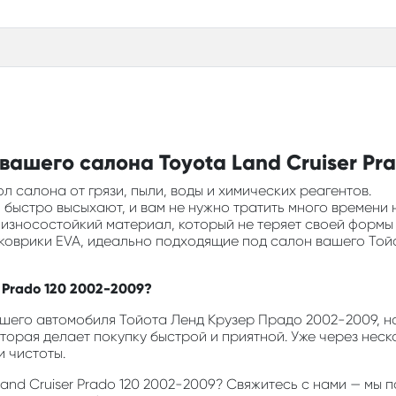
ашего салона Toyota Land Cruiser Pra
л салона от грязи, пыли, воды и химических реагентов.
ни быстро высыхают, и вам не нужно тратить много времени 
и износостойкий материал, который не теряет своей формы
ь коврики EVA, идеально подходящие под салон вашего То
r Prado 120 2002-2009?
шего автомобиля Тойота Ленд Крузер Прадо 2002-2009, наж
оторая делает покупку быстрой и приятной. Уже через неск
 чистоты.
 Land Cruiser Prado 120 2002-2009? Свяжитесь с нами — м