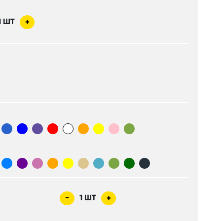
1
ШТ
+
-
1
ШТ
+