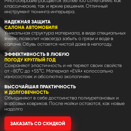
Многообразие расцветок (более 100 сочетаний): как
классические, так и яркие решения. Отличный
инструмент тюнинга интерьера.
НАДЕЖНАЯ ЗАЩИТА
САЛОНА АВТОМОБИЛЯ
Уникальная структура материала, в виде специальных
ячеек, позволит навсегда забыть о грязи и воде в
салоне. Обувь остается чистой даже в непогоду.
ЭФФЕКТИВНОСТЬ В ЛЮБУЮ
ПОГОДУ КРУГЛЫЙ ГОД
Сохраняют эластичность и не теряют своих свойств
от -80°С до +55°С. Материал «EVA» колоссально
износостоек и абсолютно экологичен.
ВЫСОЧАЙШАЯ ПРАКТИЧНОСТЬ
И ДОЛГОВЕЧНОСТЬ
Объединяют в себе достоинства полиуретановых и
ворсовых ковриков. После мойки остаются, как новые
надолго
ЗАКАЗАТЬ СО СКИДКОЙ