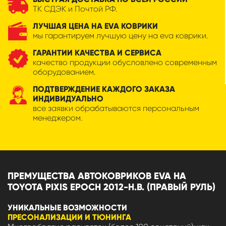
ТК СДЭК и Почтой РФ.
ЛУЧШАЯ ЦЕНА НА EVA КОВРИКИ
мы гарантируем лучшую цену на eva коврики.
ГАРАНТИИ КАЧЕСТВА И СЕРВИСА
качество продукции обусловлено современным
оборудованием.
ПОДТВЕРЖДЕНИЕ КАЖДОГО ЗАКАЗА
ИНДИВИДУАЛЬНО
все заявки обрабатываются персональным
менеджером.
ПРЕМУЩЕСТВА АВТОКОВРИКОВ EVA НА
TOYOTA PIXIS EPOCH 2012-Н.В. (ПРАВЫЙ РУЛЬ)
УНИКАЛЬНЫЕ ВОЗМОЖНОСТИ
ПРЕСОНАЛИЗАЦИИ И ТЮНИНГА