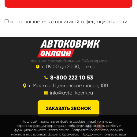
вы соглашаетесь с
политикой кнфеденциальности
лучшие автомобильные EVA коврики
с 09:00 до 20:30, пн-вс
8-800 222 10 53
г. Москва, Щелковское шоссе, 100
info@avto-kovrik.ru
ЗАКАЗАТЬ ЗВОНОК
Наш сайт использует файлы cookies (куки) только для
мы в социальных сетях
персонализации сервисов, чтобы оптимизировать работу и
функциональность этого сайта. Запретить обработку cookies
можно в настройках Вашего браузера. Продолжая пользоваться