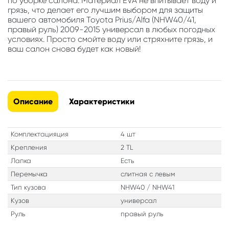
по уборке салона. Материал EVA не впитывает воду и
грязь, что делает его лучшим выбором для защиты
вашего автомобиля Toyota Prius/Alfa (NHW40/41,
правый руль) 2009-2015 универсал в любых погодных
условиях. Просто смойте воду или стряхните грязь, и
ваш салон снова будет как новый!
Описание
Характеристики
Комплектацияция
4 шт
Крепления
2 TL
Лапка
Есть
Перемычка
слитная с левым
Тип кузова
NHW40 / NHW41
Кузов
универсал
Руль
правый руль