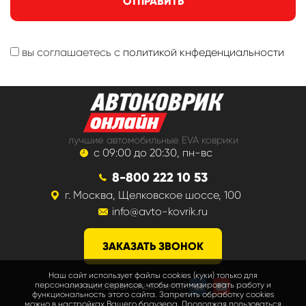
ОТПРАВИТЬ
вы соглашаетесь с
политикой кнфеденциальности
лучшие автомобильные EVA коврики
с 09:00 до 20:30, пн-вс
8-800 222 10 53
г. Москва, Щелковское шоссе, 100
info@avto-kovrik.ru
ЗАКАЗАТЬ ЗВОНОК
Наш сайт использует файлы cookies (куки) только для
мы в социальных сетях
персонализации сервисов, чтобы оптимизировать работу и
функциональность этого сайта. Запретить обработку cookies
можно в настройках Вашего браузера. Продолжая пользоваться