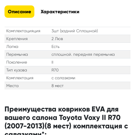
Описание
Характеристики
Комплектацияция
3шт (задний Сплошной)
Крепления
2 Люв
Лапка
Есть
Перемычка
сплошной. передняя перемычка
Поколение
II
Тип кузова
R70
Комплектация
с салазками
Места
8 мест
Преимущества ковриков EVA для
вашего салона Toyota Voxy II R70
(2007-2013)(8 мест) комплектация с
салазками*: