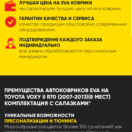
ЛУЧШАЯ ЦЕНА НА EVA КОВРИКИ
мы гарантируем лучшую цену на eva коврики.
ГАРАНТИИ КАЧЕСТВА И СЕРВИСА
качество продукции обусловлено современным
оборудованием.
ПОДТВЕРЖДЕНИЕ КАЖДОГО ЗАКАЗА
ИНДИВИДУАЛЬНО
все заявки обрабатываются персональным
менеджером.
ПРЕМУЩЕСТВА АВТОКОВРИКОВ EVA НА
TOYOTA VOXY II R70 (2007-2013)(8 МЕСТ)
КОМПЛЕКТАЦИЯ С САЛАЗКАМИ*
УНИКАЛЬНЫЕ ВОЗМОЖНОСТИ
ПРЕСОНАЛИЗАЦИИ И ТЮНИНГА
Многообразие расцветок (более 100 сочетаний): как