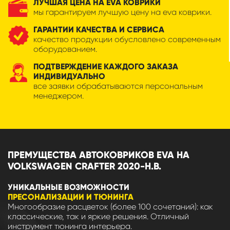
ЛУЧШАЯ ЦЕНА НА EVA КОВРИКИ
мы гарантируем лучшую цену на eva коврики.
ГАРАНТИИ КАЧЕСТВА И СЕРВИСА
качество продукции обусловлено современным
оборудованием.
ПОДТВЕРЖДЕНИЕ КАЖДОГО ЗАКАЗА
ИНДИВИДУАЛЬНО
все заявки обрабатываются персональным
менеджером.
ПРЕМУЩЕСТВА АВТОКОВРИКОВ EVA НА
VOLKSWAGEN CRAFTER 2020-Н.В.
УНИКАЛЬНЫЕ ВОЗМОЖНОСТИ
ПРЕСОНАЛИЗАЦИИ И ТЮНИНГА
Многообразие расцветок (более 100 сочетаний): как
классические, так и яркие решения. Отличный
инструмент тюнинга интерьера.