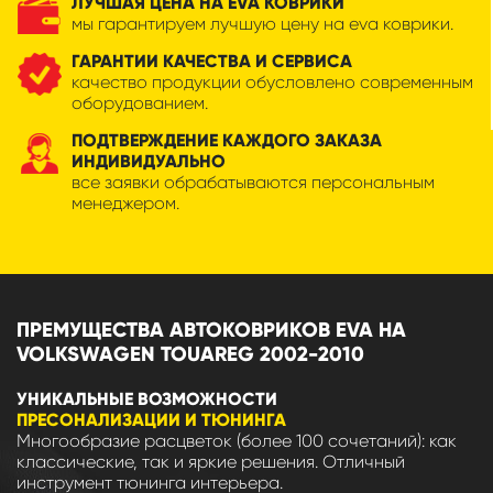
ЛУЧШАЯ ЦЕНА НА EVA КОВРИКИ
мы гарантируем лучшую цену на eva коврики.
ГАРАНТИИ КАЧЕСТВА И СЕРВИСА
качество продукции обусловлено современным
оборудованием.
ПОДТВЕРЖДЕНИЕ КАЖДОГО ЗАКАЗА
ИНДИВИДУАЛЬНО
все заявки обрабатываются персональным
менеджером.
ПРЕМУЩЕСТВА АВТОКОВРИКОВ EVA НА
VOLKSWAGEN TOUAREG 2002-2010
УНИКАЛЬНЫЕ ВОЗМОЖНОСТИ
ПРЕСОНАЛИЗАЦИИ И ТЮНИНГА
Многообразие расцветок (более 100 сочетаний): как
классические, так и яркие решения. Отличный
инструмент тюнинга интерьера.